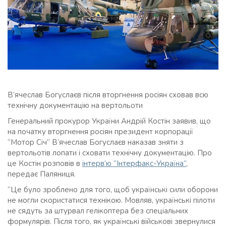
В’ячеслав Богуслаєв після вторгнення росіян сховав всю
технічну документацію на вертольоти
Генеральний прокурор України Андрій Костін заявив, що
на початку вторгнення росіян президент корпорації
“Мотор Січ” В’ячеслав Богуслаєв наказав зняти з
вертольотів лопати і сховати технічну документацію. Про
це Костін розповів в
інтерв’ю “Інтерфакс-Україна”
,
передає Паляниця.
“Це було зроблено для того, щоб українські сили оборони
не могли скористатися технікою. Мовляв, українські пілоти
не сядуть за штурвал гелікоптера без спеціальних
формулярів. Після того, як українські військові звернулися