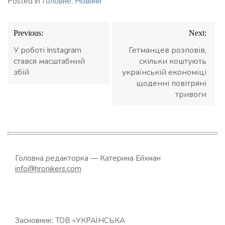
Posted in
Головне
,
Новини
Навігація
Previous:
Next:
записів
У роботі Instagram
Гетманцев розповів,
стався масштабний
скільки коштують
збій
українській економіці
щоденні повітряні
тривоги
Головна редакторка — Катерина Ейхман
info@hronikers.com
Засновник: ТОВ «УКРАЇНСЬКА