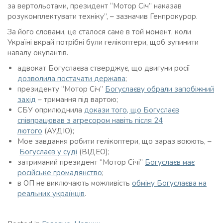
за вертольотами, президент “Мотор Січ” наказав
розукомплектувати техніку”, – зазначив Генпрокурор.
За його словами, це сталося саме в той момент, коли
Україні вкрай потрібні були гелікоптери, щоб зупинити
навалу окупантів.
адвокат Богуслаєва стверджує, що двигуни росії
дозволила постачати держава
;
президенту “Мотор Січ”
Богуслаєву обрали запобіжний
захід
– тримання під вартою;
СБУ оприлюднила
докази того, що Богуслаєв
співпрацював з агресором навіть після 24
лютого
(АУДІО);
Мое завдання робити гелікоптери, що зараз воюють, –
Богуслаєв у суді
(ВІДЕО);
затриманий президент “Мотор Січі”
Богуслаєв має
російське громадянство
;
в ОП не виключають можливість
обміну Богуслаєва на
реальних українців
.