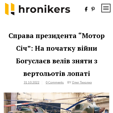
Skip
to
TOG
content
Хронікерс
Інформаційний
знак якості
Справа президента “Мотор
Січ”: На початку війни
Богуслаєв велів зняти з
вертольотів лопаті
31.10.2022
0 Comments
BY
Олег Тихолиз