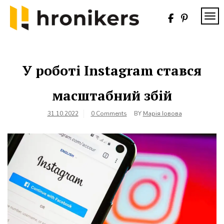
Skip
to
TOG
content
Хронікерс
Інформаційний
знак якості
У роботі Instagram стався
масштабний збій
31.10.2022
0 Comments
BY
Марія Іовова