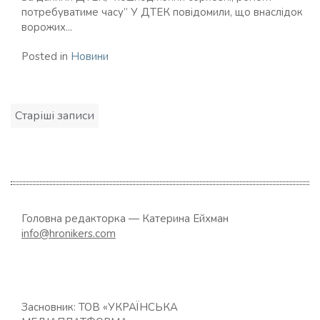
потребуватиме часу” У ДТЕК повідомили, що внаслідок
ворожих...
Posted in
Новини
Навігація
Старіші записи
за
записами
Головна редакторка — Катерина Ейхман
info@hronikers.com
Засновник: ТОВ «УКРАЇНСЬКА