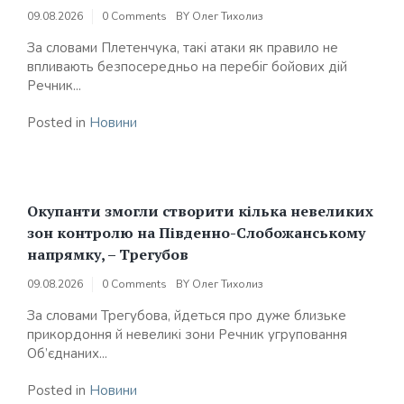
09.08.2026
0 Comments
BY
Олег Тихолиз
За словами Плетенчука, такі атаки як правило не
впливають безпосередньо на перебіг бойових дій
Речник...
Posted in
Новини
Окупанти змогли створити кілька невеликих
зон контролю на Південно-Слобожанському
напрямку, – Трегубов
09.08.2026
0 Comments
BY
Олег Тихолиз
За словами Трегубова, йдеться про дуже близьке
прикордоння й невеликі зони Речник угруповання
Об’єднаних...
Posted in
Новини