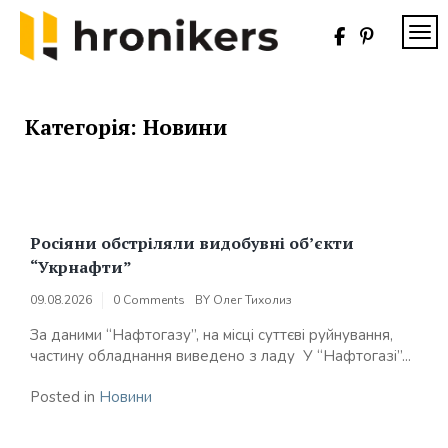
Skip
to
TOG
content
Хронікерс
Інформаційний
знак якості
Категорія:
Новини
Росіяни обстріляли видобувні об’єкти
“Укрнафти”
09.08.2026
0 Comments
BY
Олег Тихолиз
За даними “Нафтогазу”, на місці суттєві руйнування,
частину обладнання виведено з ладу У “Нафтогазі”...
Posted in
Новини