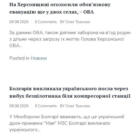
На Херсонщині оголосили обов’язкову
евакуацію ще у двох селах, – ОВА
09.08.2026
0 Comments
BY
Олег Тихолиз
За даними ОВА, також діятиме заборона на в’їзд родин
з дітьми через загрозу їх життю Голова Херсонської
ОВА...
Posted in
Новини
Болгарія викликала українського посла через
вибух безпілотника біля компресорної станції
09.08.2026
0 Comments
BY
Олег Тихолиз
У Міноборони Болгарії вважають, що це український
дрон-приманка "Мая" МЗС Болгарії викликало
українського...