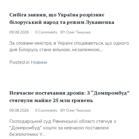
Сибіга заявив, що Україна розрізняє
білоруський народ та режим Лукашенка
09.08.2026
0 Comments
BY
Олег Тихолиз
За словами міністра, в Україні сподіваються, що одного
дня Білорусь стане вільною, незалежною,...
Posted in
Новини
Невчасне постачання дронів: З “Домпромбуд”
стягнули майже 25 млн гривень
09.08.2026
0 Comments
BY
Олег Тихолиз
Господарський суд Рівненської області стягнув з
"Домпромбуд" кошти за невчасно поставлені
безпілотники У...