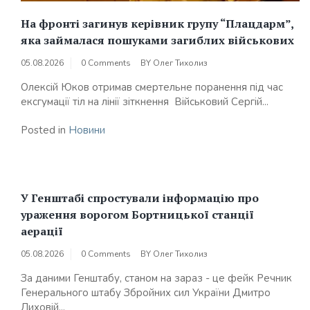
На фронті загинув керівник групу “Плацдарм”,
яка займалася пошуками загиблих військових
05.08.2026
0 Comments
BY
Олег Тихолиз
Олексій Юков отримав смертельне поранення під час
ексгумації тіл на лінії зіткнення Військовий Сергій...
Posted in
Новини
У Генштабі спростували інформацію про
ураження ворогом Бортницької станції
аерації
05.08.2026
0 Comments
BY
Олег Тихолиз
За даними Генштабу, станом на зараз - це фейк Речник
Генерального штабу Збройних сил України Дмитро
Лиховій...