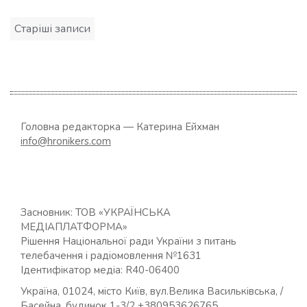
Навігація
Старіші записи
за
записами
Головна редакторка — Катерина Ейхман
info@hronikers.com
Засновник: ТОВ «УКРАЇНСЬКА
МЕДІАПЛАТФОРМА»
Рішення Національної ради України з питань
телебачення і радіомовлення №1631
Ідентифікатор медіа: R40-06400
Україна, 01024, місто Київ, вул.Велика Васильківська, /
Басейна, будинок 1-3/2 +380953626765