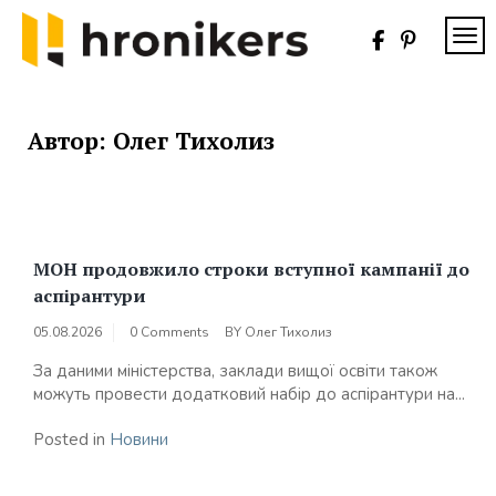
Skip
to
TOG
content
Хронікерс
Інформаційний
знак якості
Автор:
Олег Тихолиз
МОН продовжило строки вступної кампанії до
аспірантури
05.08.2026
0 Comments
BY
Олег Тихолиз
За даними міністерства, заклади вищої освіти також
можуть провести додатковий набір до аспірантури на...
Posted in
Новини