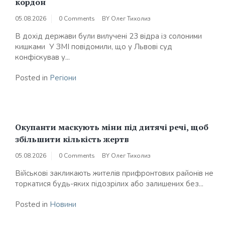
кордон
05.08.2026
0 Comments
BY
Олег Тихолиз
В дохід держави були вилучені 23 відра із солоними
кишками У ЗМІ повідомили, що у Львові суд
конфіскував у...
Posted in
Регіони
Окупанти маскують міни під дитячі речі, щоб
збільшити кількість жертв
05.08.2026
0 Comments
BY
Олег Тихолиз
Військові закликають жителів прифронтових районів не
торкатися будь-яких підозрілих або залишених без...
Posted in
Новини