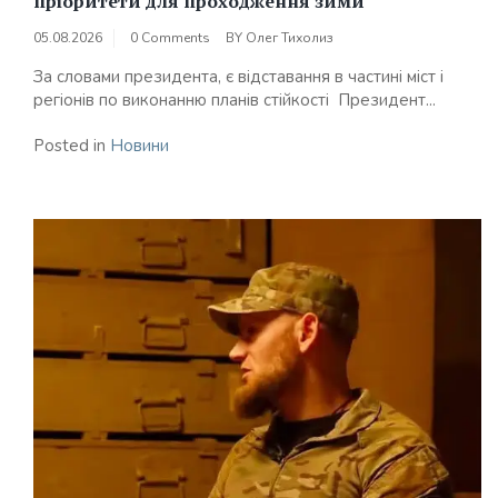
пріоритети для проходження зими
05.08.2026
0 Comments
BY
Олег Тихолиз
За словами президента, є відставання в частині міст і
регіонів по виконанню планів стійкості Президент...
Posted in
Новини