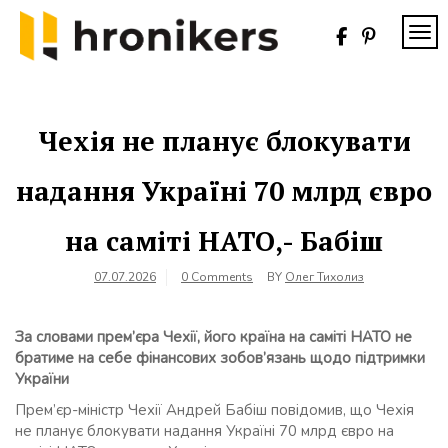
Skip
to
TOG
content
Хронікерс
Інформаційний
знак якості
Чехія не планує блокувати
надання Україні 70 млрд євро
на саміті НАТО,- Бабіш
07.07.2026
0 Comments
BY
Олег Тихолиз
За словами прем’єра Чехії, його країна на саміті НАТО не
братиме на себе фінансових зобов’язань щодо підтримки
України
Прем’єр-міністр Чехії Андрей Бабіш повідомив, що Чехія
не планує блокувати надання Україні 70 млрд євро на