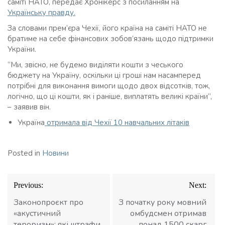
саміті НАТО, передає Хронікерс з посиланням на
Українську правду.
За словами прем’єра Чехії, його країна на саміті НАТО не
братиме на себе фінансових зобов’язань щодо підтримки
України.
“Ми, звісно, не будемо виділяти кошти з чеського
бюджету на Україну, оскільки ці гроші нам насамперед
потрібні для виконання вимоги щодо двох відсотків, тож,
логічно, що ці кошти, як і раніше, виплатять великі країни”,
– заявив він.
Україна
отримала від Чехії 10 навчальних літаків
Posted in
Новини
Навігація
Previous:
Next:
записів
Законопроєкт про
З початку року мовний
«акустичний
омбудсмен отримав
тероризм»: які штрафи
понад 1500 скарг