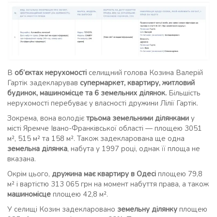
В
об’єктах нерухомості
селищний голова Козина Валерій
Гартік задекларував
супермаркет, квартиру, житловий
будинок, машиномісце та 6 земельних ділянок.
Більшість
нерухомості перебуває у власності дружини Лілії Гартік.
Зокрема, вона володіє
трьома земельними ділянками
у
місті Яремче Івано-Франківської області — площею 3051
м², 515 м² та 158 м². Також задекларована ще одна
земельна ділянка
, набута у 1997 році, однак її площа не
вказана.
Окрім цього,
дружина має квартиру в Одесі
площею 79,8
м² і вартістю 313 065 грн на момент набуття права, а також
машиномісце
площею 42,8 м².
У селищі Козин задекларовано
земельну ділянку
площею