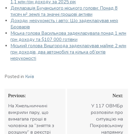
1,1 млн грн доходу за 2025 рік
Декларація Бучанського міського голови: Понад 8
тисяч м² землі та значні грошові активи
Доходи, нерухомість і авто: Що задекларував мер
Броварів
Міська голова Василькова задекларувала понад 1 млн
грн доходу та $107 000 готівки
Міський голова Вишгорода задекларував майже 2 млн
грн доходів, два автомобілі та кілька об’єктів
нерухомості
Posted in
Київ
Навігація
Previous:
Next:
записів
На Хмельниччині
У 117 ОВМБр
викрили пару, що
розповіли про
вимагала гроші в
ситуацію на
чоловіка за “зняття з
Покровському
розшуку” в реєстрі
напрямку