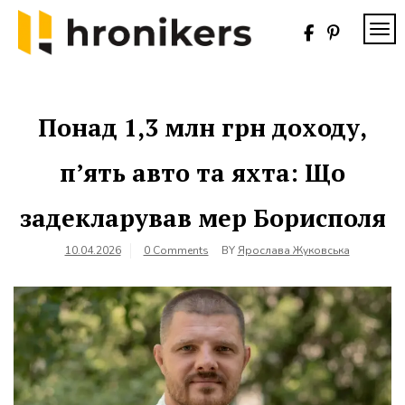
Skip
to
TOG
content
Хронікерс
Інформаційний
знак якості
Понад 1,3 млн грн доходу,
п’ять авто та яхта: Що
задекларував мер Борисполя
10.04.2026
0 Comments
BY
Ярослава Жуковська