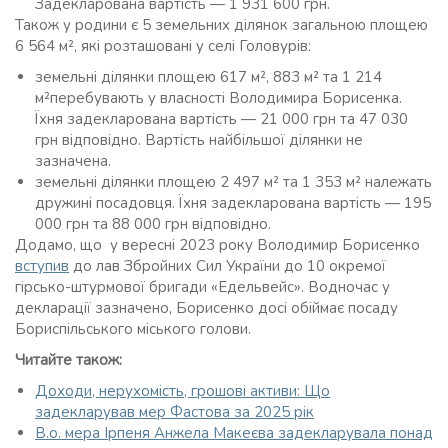
Задекларована вартість — 1 931 600 грн.
Також у родини є 5 земельних ділянок загальною площею
6 564 м², які розташовані у селі Головурів:
земельні ділянки площею 617 м², 883 м² та 1 214
м²перебувають у власності Володимира Борисенка.
Їхня задекларована вартість — 21 000 грн та 47 030
грн відповідно. Вартість найбільшої ділянки не
зазначена.
земельні ділянки площею 2 497 м² та 1 353 м² належать
дружині посадовця. Їхня задекларована вартість — 195
000 грн та 88 000 грн відповідно.
Додамо, що у вересні 2023 року Володимир Борисенко
вступив
до лав Збройних Сил України до 10 окремої
гірсько-штурмової бригади «Едельвейс». Водночас у
декларації зазначено, Борисенко досі обіймає посаду
Бориспільського міського голови.
Читайте також:
Доходи, нерухомість, грошові активи: Що
задекларував мер Фастова за 2025 рік
В.о. мера Ірпеня Анжела Макеєва задекларувала понад