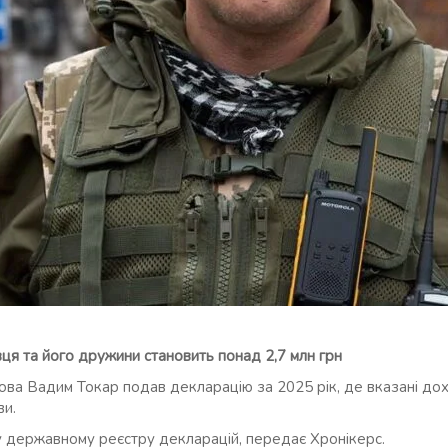
ця та його дружини становить понад 2,7 млн грн
а Вадим Токар подав декларацію за 2025 рік, де вказані доход
ви.
державному реєстру декларацій, передає Хронікерс.