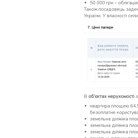
50 000 грн – облігаці
Також посадовець заде
України. У власності се
В
об’єктах нерухомості
з
квартира площею 64,5
безоплатне користува
земельна ділянка пло
земельна ділянка пло
земельна ділянка пло