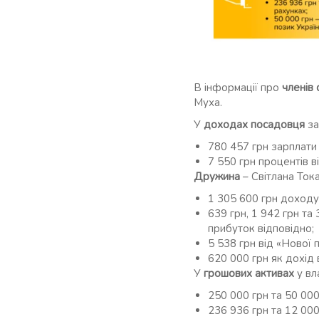
В інформації про
членів с
Муха.
У
доходах
посадовця
за
780 457 грн зарплати
7 550 грн процентів в
Дружина
– Світлана Ток
1 305 600 грн доходу 
639 грн, 1 942 грн та
прибуток відповідно;
5 538 грн від «Нової 
620 000 грн як дохід 
У
грошових активах
у вл
250 000 грн та 50 000
236 936 грн та 12 000