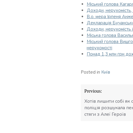
Міський голова Кагарл
Доходи, нерухомість,
В.о. мера Ірпеня Анж
Декларація Бучанськог
Доходи, нерухомість 
Міська голова Василь
Міський голова Вишгор
нерухомості
Понад 1,3 млн грн до
Posted in
Київ
Навігація
Previous:
записів
Хотів лишити собі як
поліція розшукала пе
стяги з Алеї Героїв