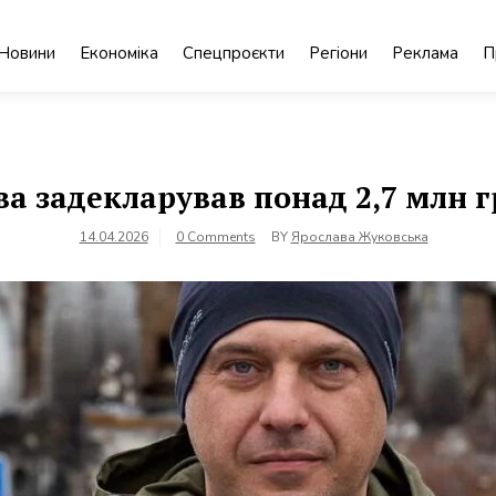
Новини
Економіка
Спецпроєкти
Регіони
Реклама
П
задекларував понад 2,7 млн грн
14.04.2026
0 Comments
BY
Ярослава Жуковська