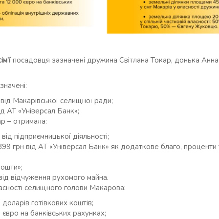
ім’ї
посадовця зазначені дружина Світлана Токар, донька Анна
значені:
 від Макарівської селищної ради;
ід АТ «Універсал Банк»;
ар – отримала:
від підприємницької діяльності;
 399 грн від АТ «Універсал Банк» як додаткове благо, проценти 
пошти»;
від відчуження рухомого майна.
асності селищного голови Макарова:
 доларів готівкових коштів;
 євро на банківських рахунках;