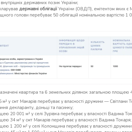
я внутрішніх державних позик України;
кларував
державні облігації
України (ОВДП), емітентом яких є М
лищного голови перебуває 50 облігацій номінальною вартістю 1 
азначені квартира та 6 земельних ділянок загальною площею 4
 м² у смт Макарів перебуває у власності дружини — Світлани Т
ння декларанту, доньці та пасинку;
щею 20 001 м² у селі Зурівка перебуває у власності Вадима Ток
щею 34 м² у смт Макарів перебуває у власності Вадима Токаря;
щею 1 200 м² у селі Колонщина перебуває у власності дружини