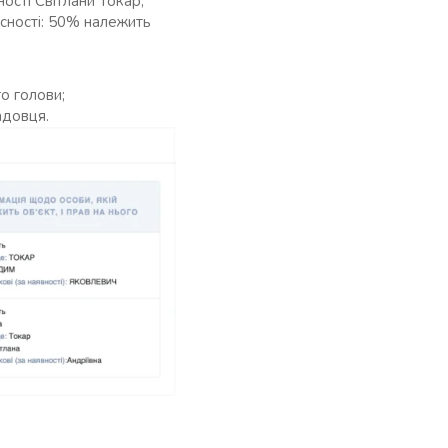
ості Світлани Токар;
асності: 50% належить
о голови;
адовця.