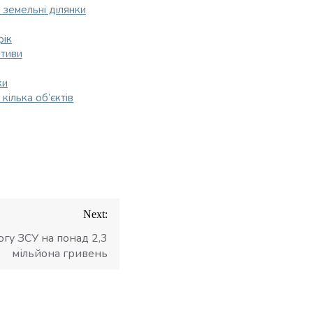
 земельні ділянки
рік
ктиви
ки
кілька об’єктів
Next:
огу ЗСУ на понад 2,3
мільйона гривень