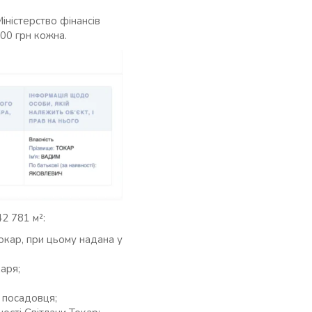
іністерство фінансів
000 грн кожна.
2 781 м²:
окар, при цьому надана у
аря;
 посадовця;