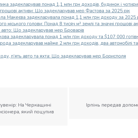
ика задекларував понад 1,1 млн грн доходів, будинок і чотири
 грошові активи: Що задекларував мер Фастова за 2025 рік
ела Макеєва задекларувала понад 1,1 млн грн доходу за 2025 
о міського голови: Понад 8 тисяч м² землі та значні грошові а
і авто: Що задекларував мер Броварів
кова задекларувала понад 1 млн грн доходу та $107 000 готів
ода задекларував майже 2 млн грн доходів, два автомобілі та 
ходу, п’ять авто та яхта: Що задекларував мер Борисполя
 сувенір: На Черкащині
Ірпінь передав допом
нсіонера, який поцупив