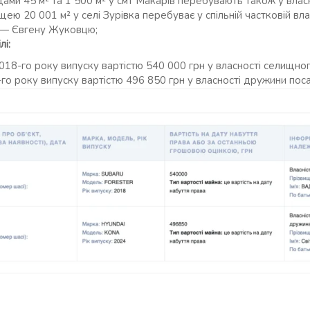
ами 45 м² та 1 500 м² у смт Макарів перебувають також у власн
ею 20 001 м² у селі Зурівка перебуває у спільній частковій вл
 — Євгену Жуковцю;
лі:
-го року випуску вартістю 540 000 грн у власності селищног
року випуску вартістю 496 850 грн у власності дружини пос