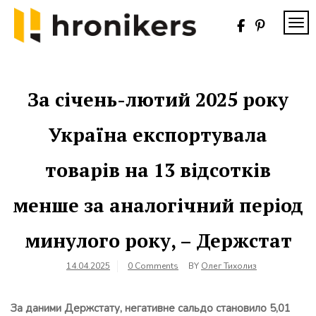
Skip
to
TOG
content
Хронікерс
Інформаційний
знак якості
За січень-лютий 2025 року
Україна експортувала
товарів на 13 відсотків
менше за аналогічний період
минулого року, – Держстат
14.04.2025
0 Comments
BY
Олег Тихолиз
За даними Держстату, негативне сальдо становило 5,01