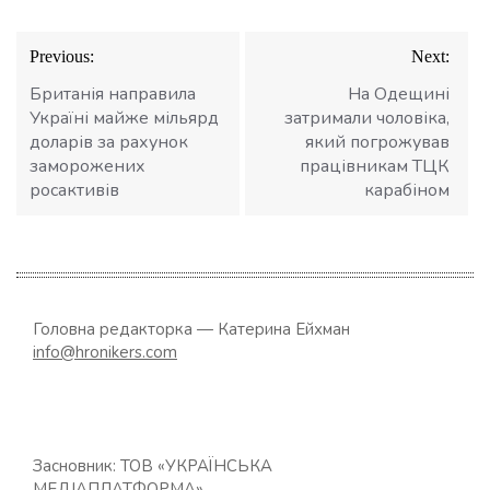
Навігація
Previous:
Next:
записів
Британія направила
На Одещині
Україні майже мільярд
затримали чоловіка,
доларів за рахунок
який погрожував
заморожених
працівникам ТЦК
росактивів
карабіном
Головна редакторка — Катерина Ейхман
info@hronikers.com
Засновник: ТОВ «УКРАЇНСЬКА
МЕДІАПЛАТФОРМА»