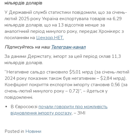
мільярдів доларів
У Державній службі статистики повідомили, що за січень-
лютий 2025 року Україна експортувала товарів на 6,29
мільярдів доларів, що на 13 відсотків менше за
аналогічний період минулого року, передає Хронікерс з
посиланням на
Цензор.НЕТ.
Підписуйтесь на наш
Телеграм-канал
За даними Держстату, імпорт за цей період склав 11,3
мільярдів доларів.
“Негативне сальдо становило $5,01 млрд (за січень-лютий
2024 року показник також був негативним – $2,84 млрд).
Коефіцієнт покриття експортом імпорту становив 0,56 (за
січень-лютий минулого року – 0,72)”, – йдеться у
повідомленні.
В Євросоюзі
почали говорити про можливість
відновлення імпорту росгазу
, – ЗМІ
Posted in
Новини