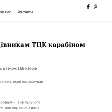
ро нас
Контакти
цівникам ТЦК карабіном
, а також 158 набоїв
оловіка, який погрожував
ужбовцями Ізмаїльського
ні для перевірки двоє