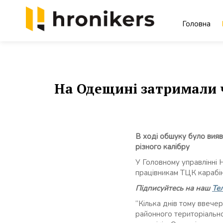
Skip
to
Головна
content
Хронікерс
Інформаційний знак якості
На Одещині затримали 
В ході обшуку було вияв
різного калібру
У Головному управлінні Н
працівникам ТЦК карабін
Підписуйтесь на наш
Те
“Кілька днів тому ввечер
районного територіально