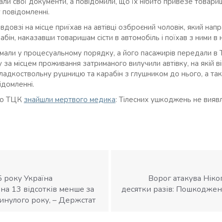
дали свої документи, а повідомили, що їх нібито привезе товар
 повідомленні.
вдовзі на місце приїхав на автівці озброєний чоловік, який нап
бін, наказавши товаришам сісти в автомобіль і поїхав з ними в
имали у процесуальному порядку, а його пасажирів передали в
 за місцем проживання затриманого вилучили автівку, на якій в
гладкоствольну рушницю та карабін з глушником до нього, а та
ідомленні.
го ТЦК
знайшли мертвого медика
: Тілесних ушкоджень не виявл
 року Україна
Ворог атакува Нік
 на 13 відсотків менше за
десятки разів: Пошкодже
инулого року, – Держстат