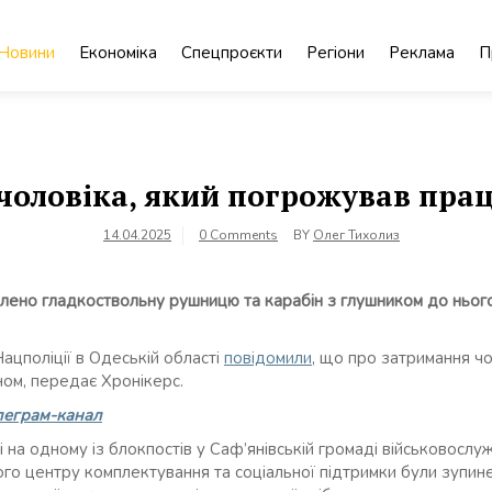
Новини
Економіка
Спецпроєкти
Регіони
Реклама
П
чоловіка, який погрожував пра
14.04.2025
0 Comments
BY
Олег Тихолиз
лено гладкоствольну рушницю та карабін з глушником до нього
ацполіції в Одеській області
повідомили
, що про затримання ч
ом, передає Хронікерс.
леграм-канал
і на одному із блокпостів у Саф’янівській громаді військовосл
го центру комплектування та соціальної підтримки були зупине