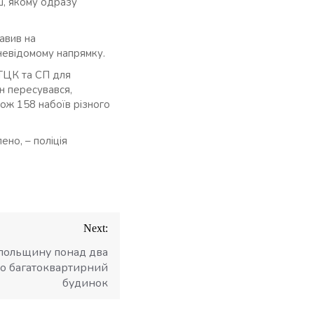
иш, якому одразу
равив на
 невідомому напрямку.
 ТЦК та СП для
ін пересувався,
кож 158 набоїв різного
ено, – поліція
Next:
опольщину понад два
но багатоквартирний
будинок