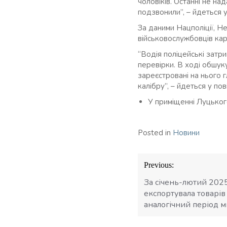
чоловіків. Останні не на
подзвонили”, – йдеться у
За даними Нацполіції, Не
військовослужбовців кара
“Водія поліцейські затр
перевірки. В ході обшуку
зареєстровані на нього 
калібру”, – йдеться у пов
У приміщенні Луцько
Posted in
Новини
Навігація
Previous:
записів
За січень-лютий 2025
експортувала товарів
аналогічний період м