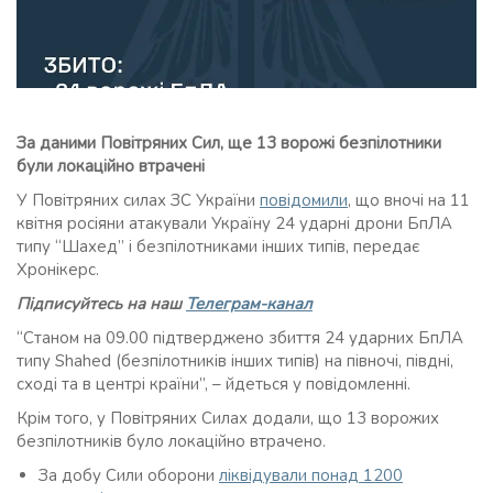
За даними Повітряних Сил, ще 13 ворожі безпілотники
були локаційно втрачені
У Повітряних силах ЗС України
повідомили
, що вночі на 11
квітня росіяни атакували Україну 24 ударні дрони БпЛА
типу “Шахед” і безпілотниками інших типів, передає
Хронікерс.
Підписуйтесь на наш
Телеграм-канал
“Станом на 09.00 підтверджено збиття 24 ударних БпЛА
типу Shahed (безпілотників інших типів) на півночі, півдні,
сході та в центрі країни”, – йдеться у повідомленні.
Крім того, у Повітряних Силах додали, що 13 ворожих
безпілотників було локаційно втрачено.
За добу Сили оборони
ліквідували понад 1200