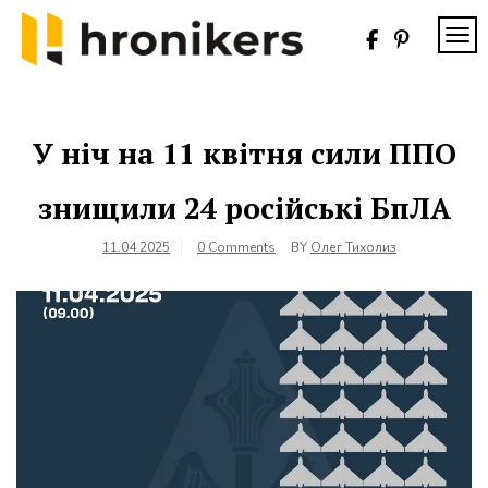
Skip
to
TOG
content
Хронікерс
Інформаційний
знак якості
У ніч на 11 квітня сили ППО
знищили 24 російські БпЛА
11.04.2025
0 Comments
BY
Олег Тихолиз