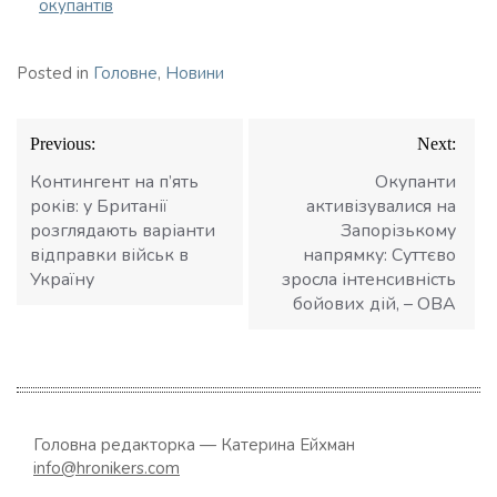
окупантів
Posted in
Головне
,
Новини
Навігація
Previous:
Next:
записів
Контингент на п’ять
Окупанти
років: у Британії
активізувалися на
розглядають варіанти
Запорізькому
відправки військ в
напрямку: Суттєво
Україну
зросла інтенсивність
бойових дій, – ОВА
Головна редакторка — Катерина Ейхман
info@hronikers.com