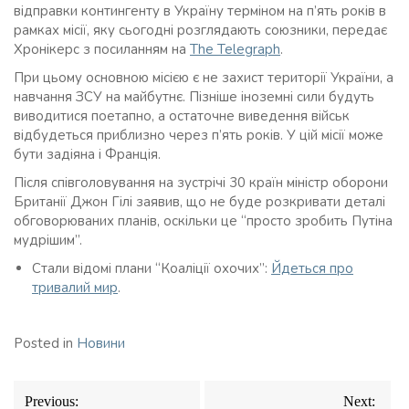
відправки контингенту в Україну терміном на п’ять років в
рамках місії, яку сьогодні розглядають союзники, передає
Хронікерс з посиланням на
The Telegraph
.
При цьому основною місією є не захист території України, а
навчання ЗСУ на майбутнє. Пізніше іноземні сили будуть
виводитися поетапно, а остаточне виведення військ
відбудеться приблизно через п’ять років. У цій місії може
бути задіяна і Франція.
Після співголовування на зустрічі 30 країн міністр оборони
Британії Джон Гілі заявив, що не буде розкривати деталі
обговорюваних планів, оскільки це “просто зробить Путіна
мудрішим”.
Стали відомі плани “Коаліції охочих”:
Йдеться про
тривалий мир
.
Posted in
Новини
Навігація
Previous:
Next: