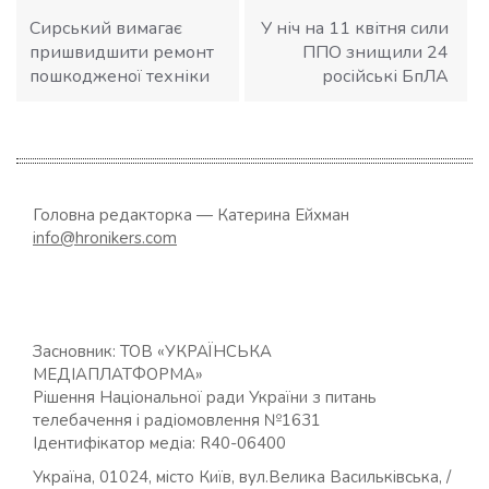
записів
Сирський вимагає
У ніч на 11 квітня сили
пришвидшити ремонт
ППО знищили 24
пошкодженої техніки
російські БпЛА
Головна редакторка — Катерина Ейхман
info@hronikers.com
Засновник: ТОВ «УКРАЇНСЬКА
МЕДІАПЛАТФОРМА»
Рішення Національної ради України з питань
телебачення і радіомовлення №1631
Ідентифікатор медіа: R40-06400
Україна, 01024, місто Київ, вул.Велика Васильківська, /