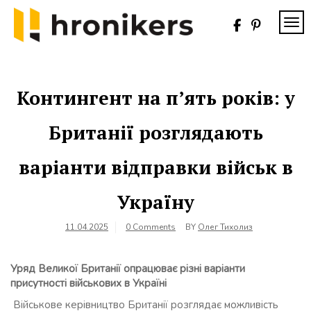
Skip
to
TOG
content
Хронікерс
Інформаційний
знак якості
Контингент на п’ять років: у
Британії розглядають
варіанти відправки військ в
Україну
11.04.2025
0 Comments
BY
Олег Тихолиз
Уряд Великої Британії опрацюває різні варіанти
присутності військових в Україні
Військове керівництво Британії розглядає можливість