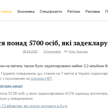
Новини
Економіка
Спецпроєкти
Регіони
Реклама
П
я понад 5700 осіб, які задеклар
08.04.2025
0 Comments
BY
Олег Тихолиз
аном на квітень також було задекларовано майже 2,2 мільйони б
 Гірдвіліс повідомила, що станом на 7 квітня в Україні задекл
с з посиланням на
Цензор.НЕТ
.
леграм-канал
лося 5728 осіб, у яких задекларовано 6276 одиниць вогнепальн
ться у повідомленні.
72 вбивства, які скоїли окупанти в Бучі