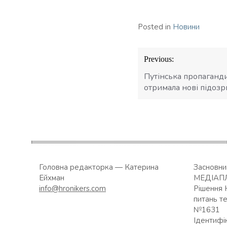
Posted in
Новини
Навігація
Previous:
записів
Путінська пропаганди
отримала нові підозр
Головна редакторка — Катерина
Засновн
Ейхман
МЕДІАП
info@hronikers.com
Рішення 
питань т
№1631
Ідентифі