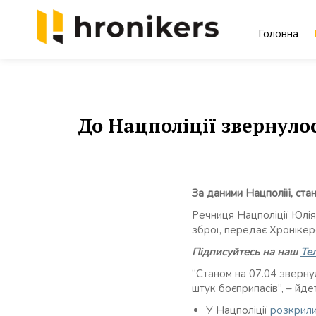
Skip
to
Головна
content
Хронікерс
Інформаційний знак якості
До Нацполіції звернулос
За даними Нацполіїі, ст
Речниця Нацполіції Юлія
зброї, передає Хронікер
Підписуйтесь на наш
Те
“Станом на 07.04 зверну
штук боєприпасів”, – йде
У Нацполіції
розкрили 