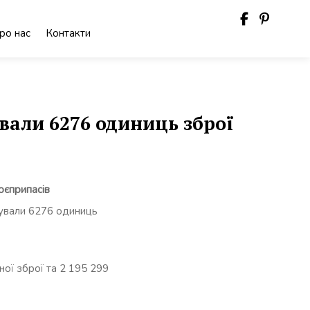
ро нас
Контакти
ували 6276 одиниць зброї
оєприпасів
арували 6276 одиниць
ої зброї та 2 195 299