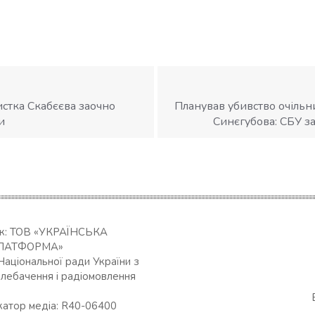
стка Скабєєва заочно
Планував убивство очільн
и
Синєгубова: СБУ з
ик: ТОВ «УКРАЇНСЬКА
ЛАТФОРМА»
Національної ради України з
елебачення і радіомовлення
катор медіа: R40-06400