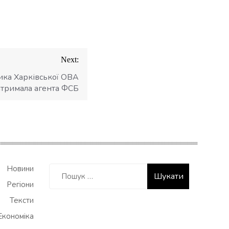
Next:
ика Харківської ОВА
атримала агента ФСБ
Пошук:
Новини
Регіони
Тексти
Економіка