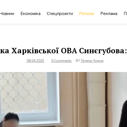
Новини
Економіка
Спецпроєкти
Регіони
Реклама
П
ка Харківської ОВА Синєгубова
08.04.2025
0 Comments
BY
Тетяна Чорна