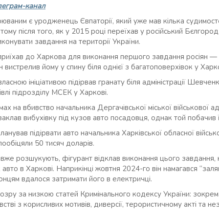
леграм-канал
рюваним є уродженець Євпаторії, який уже мав кілька судимост
 тому після того, як у 2015 році переїхав у російський Бєлгоро
иконувати завдання на території України.
приїхав до Харкова для виконання першого завдання росіян — 
ін вистрелив йому у спину біля однієї з багатоповерхівок у Харко
власною ініціативою підірвав гранату біля адміністрації Шевчен
дівлі підрозділу МСЕК у Харкові.
амах на вбивство начальника Дергачівської міської військової ад
заклав вибухівку під кузов авто посадовця, однак той побачив ї
ланував підірвати авто начальника Харківської обласної військо
пообіцяли 50 тисяч доларів.
 вже розшукують, фігурант відклав виконання цього завдання, 
 авто в Харкові. Наприкінці жовтня 2024-го він намагався “заляг
нцям вдалося затримати його в електричці.
озру за низкою статей Кримінального кодексу України: зокрема
тві з корисливих мотивів, диверсії, терористичному акті та не