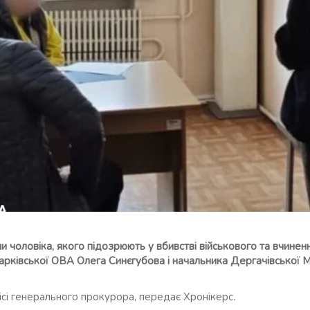
 чоловіка, якого підозрюють у вбивстві військового та вчиненн
Харківської ОВА Олега Синєгубова і начальника Дергачівської
сі генерального прокурора, передає Хронікерс.