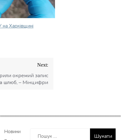
У на Харківщині
Next:
ворили окремий запис
а шлюб, – Мінцифри
Пошук:
Новини