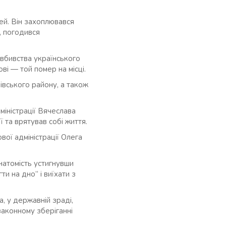
ей. Він захоплювався
д, погодився
вбивства українського
ві — той помер на місці.
ківського району, а також
міністрації Вячеслава
ї та врятував собі життя.
вої адміністрації Олега
натомість устигнувши
ти на дно” і виїхати з
, у державній зраді,
законному зберіганні