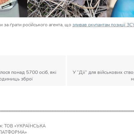
и за ґрати російського агента, що
зливав окупантам позиції ЗС
лося понад 5700 осіб, які
У “Дії” для військових ст
одиниць зброї
н
ик: ТОВ «УКРАЇНСЬКА
ЛАТФОРМА»