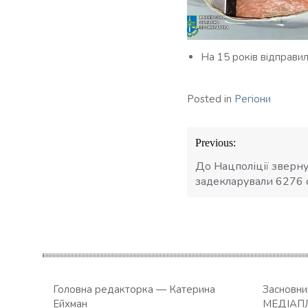
На 15 років відправил
Posted in
Регіони
Навігація
Previous:
записів
До Нацполіції зверну
задекларували 6276 
Головна редакторка — Катерина
Засновн
Ейхман
МЕДІАП