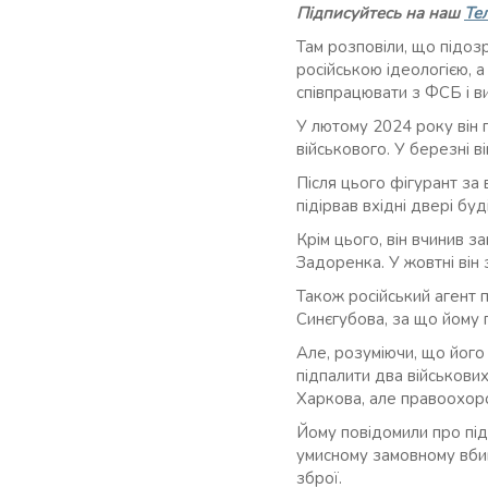
Підписуйтесь на наш
Те
Там розповіли, що підоз
російською ідеологією, а
співпрацювати з ФСБ і в
У лютому 2024 року він 
військового. У березні в
Після цього фігурант за 
підірвав вхідні двері бу
Крім цього, він вчинив з
Задоренка. У жовтні він 
Також російський агент п
Синєгубова, за що йому 
Але, розуміючи, що його
підпалити два військових
Харкова, але правоохоро
Йому повідомили про під
умисному замовному вбивс
зброї.