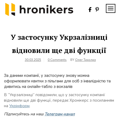
Skip
to
TOG
content
Хронікерс
Інформаційний
знак якості
У застосунку Укрзалізниці
відновили ще дві функції
30.03.2025
0 Comments
BY
Олег Тихолиз
За даними компанії, у застосунку знову можна
оформлювати квитки з пільгами для осіб з інвалідністю та
дивитись на онлайн-табло з вокзалів
В “Укрзалізниці” повідомили, що у застосунку компанії
відновили ще дві функції, передає Хронікерс з посиланням
на
Укрінформ
.
Підписуйтесь на наш
Телеграм-канал