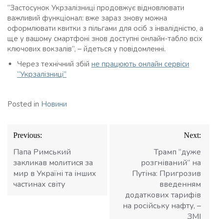
“Застосунок Укрзалізниці продовжує відновлювати
важливий функціонал: вже зараз знову можна
оформлювати квитки з пільгами для осіб з інвалідністю, а
ще у вашому смартфоні знов доступні онлайн-табло всіх
ключових вокзалів”, – йдеться у повідомленні.
Через технічний збій
не працюють онлайн сервіси
“Укрзалізниці”
Posted in
Новини
Навігація
Previous:
Next:
записів
Папа Римський
Трамп “дуже
закликав молитися за
розгніваний” на
мир в Україні та інших
Путіна: Пригрозив
частинах світу
введенням
додаткових тарифів
на російську нафту, –
ЗМІ