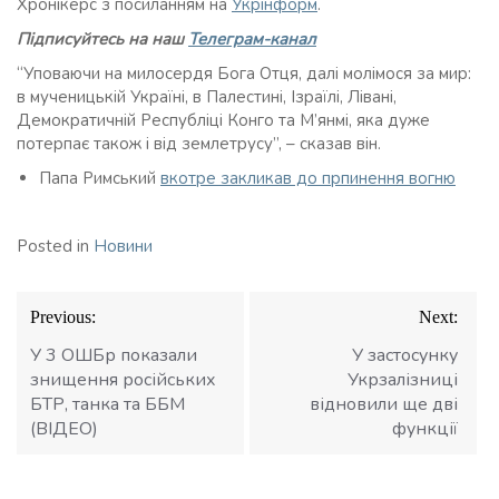
Хронікерс з посиланням на
Укрінформ
.
Підписуйтесь на наш
Телеграм-канал
“Уповаючи на милосердя Бога Отця, далі молімося за мир:
в мученицькій Україні, в Палестині, Ізраїлі, Лівані,
Демократичній Республіці Конго та М’янмі, яка дуже
потерпає також і від землетрусу”, – сказав він.
Папа Римський
вкотре закликав до прпинення вогню
Posted in
Новини
Навігація
Previous:
Next:
записів
У 3 ОШБр показали
У застосунку
знищення російських
Укрзалізниці
БТР, танка та ББМ
відновили ще дві
(ВІДЕО)
функції