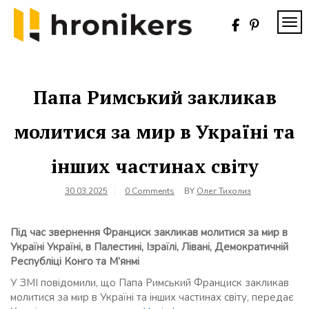
Skip
to
TOG
content
Хронікерс
Інформаційний
знак якості
Папа Римський закликав
молитися за мир в Україні та
інших частинах світу
30.03.2025
0 Comments
BY
Олег Тихолиз
Під час звернення Франциск закликав молитися за мир в
Україні Україні, в Палестині, Ізраїлі, Лівані, Демократичній
Республіці Конго та М’янмі
У ЗМІ повідомили, що Папа Римський Франциск закликав
молитися за мир в Україні та інших частинах світу, передає