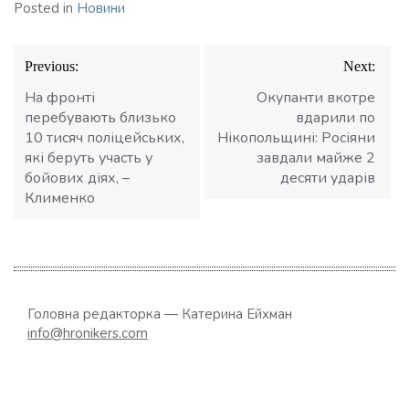
Posted in
Новини
Навігація
Previous:
Next:
записів
На фронті
Окупанти вкотре
перебувають близько
вдарили по
10 тисяч поліцейських,
Нікопольщині: Росіяни
які беруть участь у
завдали майже 2
бойових діях, –
десяти ударів
Клименко
Головна редакторка — Катерина Ейхман
info@hronikers.com