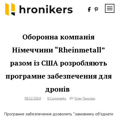
Skip
to
TOG
content
Хронікерс
Інформаційний
знак якості
Оборонна компанія
Німеччини “Rheinmetall”
разом із США розробляють
програмне забезпечення для
дронів
09.12.2024
0 Comments
BY
Олег Тихолиз
Програмне забезпечення дозволить “замовнику об’єднати