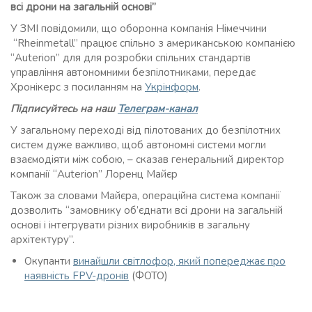
всі дрони на загальній основі”
У ЗМІ повідомили, що оборонна компанія Німеччини
“Rheinmetall” працює спільно з американською компанією
“Auterion” для для розробки спільних стандартів
управління автономними безпілотниками, передає
Хронікерс з посиланням на
Укрінформ
.
Підписуйтесь на наш
Телеграм-канал
У загальному переході від пілотованих до безпілотних
систем дуже важливо, щоб автономні системи могли
взаємодіяти між собою, – сказав генеральний директор
компанії “Auterion” Лоренц Майєр
Також за словами Майєра, операційна система компанії
дозволить “замовнику об’єднати всі дрони на загальній
основі і інтегрувати різних виробників в загальну
архітектуру”.
Окупанти
винайшли світлофор, який попереджає про
наявність FPV-дронів
(ФОТО)