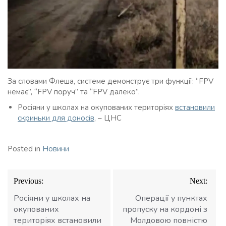
За словами Флеша, системе демонструє три функції: “FPV
немає”, “FPV поруч” та “FPV далеко”.
Росіяни у школах на окупованих територіях
встановили
скриньки для доносів
, – ЦНС
Posted in
Новини
Навігація
Previous:
Next:
записів
Росіяни у школах на
Операції у пунктах
окупованих
пропуску на кордоні з
територіях встановили
Молдовою повністю