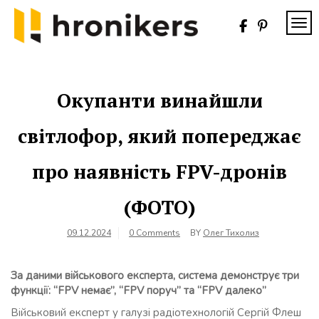
Skip
to
TOG
content
Хронікерс
Інформаційний
знак якості
Окупанти винайшли
світлофор, який попереджає
про наявність FPV-дронів
(ФОТО)
09.12.2024
0 Comments
BY
Олег Тихолиз
За даними військового експерта, система демонструє три
функції: “FPV немає”, “FPV поруч” та “FPV далеко”
Військовий експерт у галузі радіотехнологій Сергій Флеш