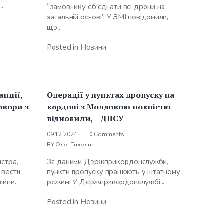
.
“замовнику об'єднати всі дрони на
загальній основі” У ЗМІ повідомили,
що...
Posted in
Новини
анції,
Операції у пунктах пропуску на
овори з
кордоні з Молдовою повністю
відновили, – ДПСУ
09.12.2024
0 Comments
BY
Олег Тихолиз
стра,
За даними Держприкордонслужби,
 вести
пункти пропуску працюють у штатному
йни...
режимі У Держприкордонслужбі...
Posted in
Новини