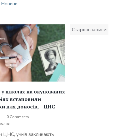
n
Новини
Навігація
Старіші записи
за
записами
 у школах на окупованих
іях встановили
и для доносів, – ЦНС
0 Comments
холиз
и ЦНС, учнів закликають