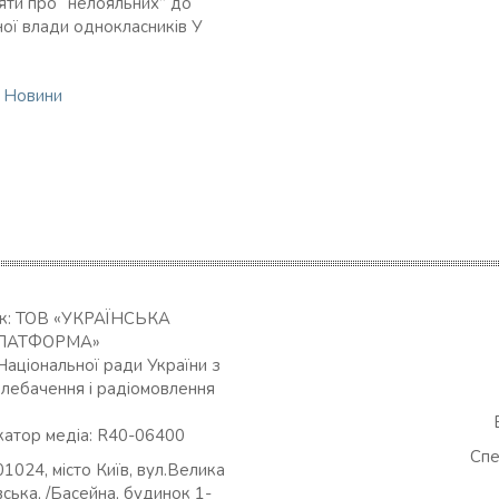
яти про “нелояльних” до
ної влади однокласників У
n
Новини
ик: ТОВ «УКРАЇНСЬКА
ЛАТФОРМА»
Національної ради України з
елебачення і радіомовлення
катор медіа: R40-06400
Спе
01024, місто Київ, вул.Велика
ська, /Басейна, будинок 1-