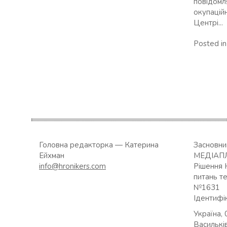
повідомл
окупацій
Центрі...
Posted i
Головна редакторка — Катерина
Засновн
Ейхман
МЕДІАП
info@hronikers.com
Рішення 
питань т
№1631
Ідентифі
Україна, 
Васильків