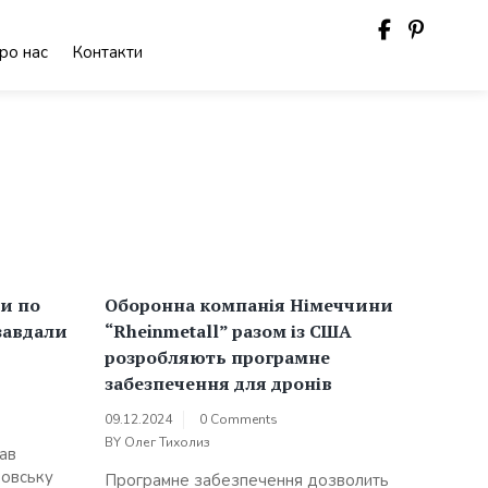
ро нас
Контакти
и по
Оборонна компанія Німеччини
завдали
“Rheinmetall” разом із США
розробляють програмне
забезпечення для дронів
09.12.2024
0 Comments
BY
Олег Тихолиз
ав
ровську
Програмне забезпечення дозволить