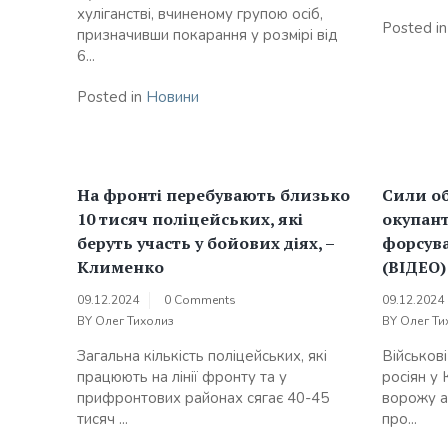
хуліганстві, вчиненому групою осіб,
Posted i
призначивши покарання у розмірі від
6...
Posted in
Новини
На фронті перебувають близько
Сили о
10 тисяч поліцейських, які
окупант
беруть участь у бойових діях, –
форсува
Клименко
(ВІДЕО)
09.12.2024
0 Comments
09.12.2024
BY
Олег Тихолиз
BY
Олег Ти
Загальна кількість поліцейських, які
Військов
працюють на лінії фронту та у
росіян у 
прифронтових районах сягає 40-45
ворожу а
тисяч ...
про...