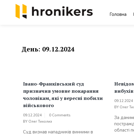
Skip
to
Головна
content
Хронікерс
Інформаційний знак якості
День:
09.12.2024
Івано-Франківський суд
Невідом
призначив умовне покарання
вибухів
чоловікам, які у вересні побили
09.12.2024
військового
BY
Олег Ти
09.12.2024
0 Comments
За даними
BY
Олег Тихолиз
постражда
області п
Суд визнав нападників винними в