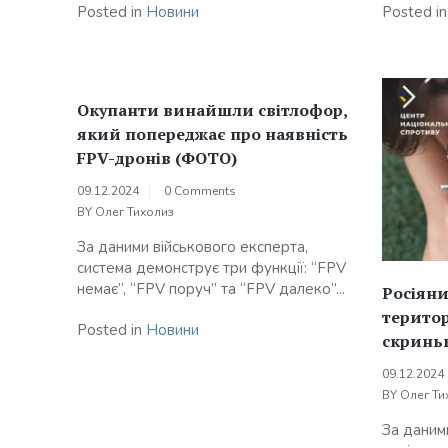
Posted in
Новини
Posted i
Окупанти винайшли світлофор,
який попереджає про наявність
FPV-дронів (ФОТО)
09.12.2024
0 Comments
BY
Олег Тихолиз
За даними військового експерта,
система демонструє три функції: “FPV
немає”, “FPV поруч” та “FPV далеко”...
Росіяни
територ
Posted in
Новини
скриньк
09.12.2024
BY
Олег Ти
За даним