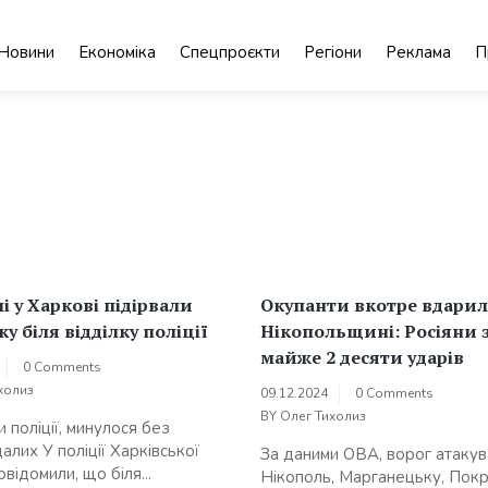
Новини
Економіка
Спецпроєкти
Регіони
Реклама
П
і у Харкові підірвали
Окупанти вкотре вдарил
ку біля відділку поліції
Нікопольщині: Росіяни 
майже 2 десяти ударів
0 Comments
холиз
09.12.2024
0 Comments
BY
Олег Тихолиз
 поліції, минулося без
лих У поліції Харківської
За даними ОВА, ворог атакув
овідомили, що біля...
Нікополь, Марганецьку, Пок