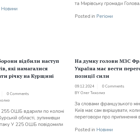
та Мирівську громади Голова..
n
Новини
Posted in
Регіони
борони відбили наступ
На думку голови МЗС Фр
ів, які намагалися
Україна має вести перег
ти річку на Курщині
позиції сили
09.12.2024
0 Comments
BY
Олег Тихолиз
0 Comments
холиз
За словами французького міні
Київ має сам вирішувати, коли
і 255 ОШБ вдарили по колоні
переговори про припинення ві
Курській області, зупинивши
таку У 225 ОШБ повідомили
Posted in
Новини