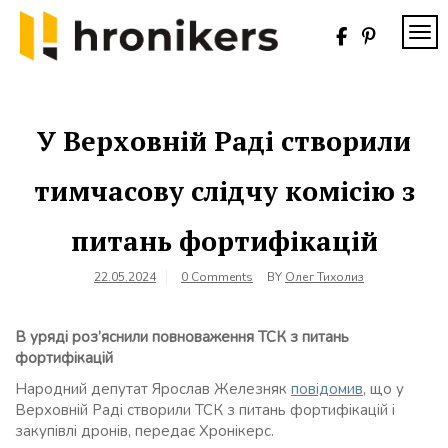
Skip
to
TOG
content
Хронікерс
Інформаційний
знак якості
У Верховній Раді створили
тимчасову слідчу комісію з
питань фортифікацій
22.05.2024
0 Comments
BY
Олег Тихолиз
В уряді роз’яснили повноваження ТСК з питань
фортифікацій
Народний депутат Ярослав Железняк
повідомив
, що у
Верховній Раді створили ТСК з питань фортифікацій і
закупівлі дронів, передає Хронікерс.