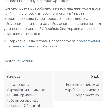
час воєнного стану, передає Хронікерс.
“Законопроект розроблено з метою надання можливості
прийняття в умовах дії воєнного стану в Україні
оперативних рішень при проведенні передислокації
військових частин, а також військових навчальних закладів,
установ та організацій Збройних Сил України до рівня
з’єднання”, – сказав він.
Верховна Рада 8 травня проголосує за
продовження
воєнного стану
та мобілізації
Posted in
Новини
Навігація
Previous:
Next:
записів
Посадовець
Естонія допоможе
Укрзалізниці вимагав
Україні із захистом
10 млн гривень
кіберпростору
хабаря за оренду
землі на Київщині