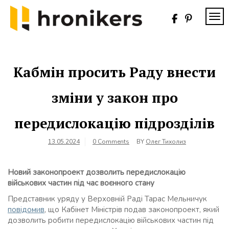
Skip
to
TOG
content
Хронікерс
Інформаційний
знак якості
Кабмін просить Раду внести
зміни у закон про
передислокацію підрозділів
13.05.2024
0 Comments
BY
Олег Тихолиз
Новий законопроект дозволить передислокацію
військових частин під час воєнного стану
Представник уряду у Верховній Раді Тарас Мельничук
повідомив
, що Кабінет Міністрів подав законопроект, який
дозволить робити передислокацію військових частин під