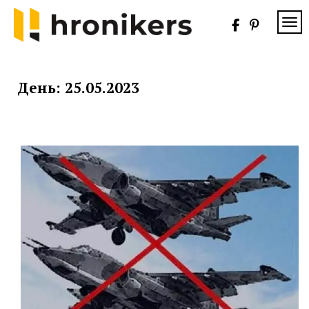
Skip
to
TOG
content
Хронікерс
Інформаційний
знак якості
День:
25.05.2023