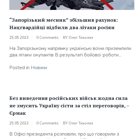
“Запорізький месник” збільшив рахунок:
Нацгвардійці підбили два літаки росіян
25.05.2023
0 Comments
BY
Олег Тихолиз
На Запорізькому напрямку українські воїни приземлили
два літаки окупантів В результаті бойової роботи...
Posted in
Новини
Без виведення російських військ жодна сила
не змусить Україну сісти за стіл переговорів, –
Єрмак
25.05.2023
0 Comments
BY
Олег Тихолиз
В Офісі президента розповіли, про що говорили з