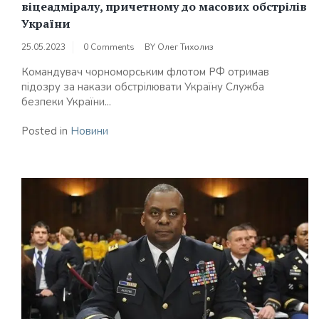
віцеадміралу, причетному до масових обстрілів
України
25.05.2023
0 Comments
BY
Олег Тихолиз
Командувач чорноморським флотом РФ отримав
підозру за накази обстрілювати Україну Служба
безпеки України...
Posted in
Новини