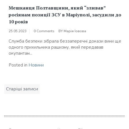
Мешканця Полтавщини, який “зливав”
росіянам позиції ЗСУ в Маріуполі, засудили до
10 років
25.05.2023
0 Comments
BY
Марія Іовова
Служба безпеки зібрала беззаперечні докази вини ще
одного прихильника рашизму, який передавав
окупантам...
Posted in
Новини
Навігація
Старіші записи
за
записами