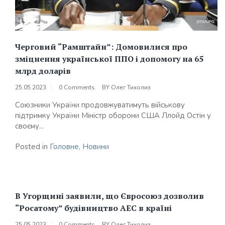
Черговий “Рамштайн”: Домовилися про
зміцнення української ППО і допомогу на 65
млрд доларів
25.05.2023
0 Comments
BY
Олег Тихолиз
Союзники України продовжуватимуть військову
підтримку України Міністр оборони США Ллойд Остін у
своєму...
Posted in
Головне
,
Новини
В Угорщині заявили, що Євросоюз дозволив
“Росатому” будівництво АЕС в країні
25.05.2023
0 Comments
BY
Олег Тихолиз