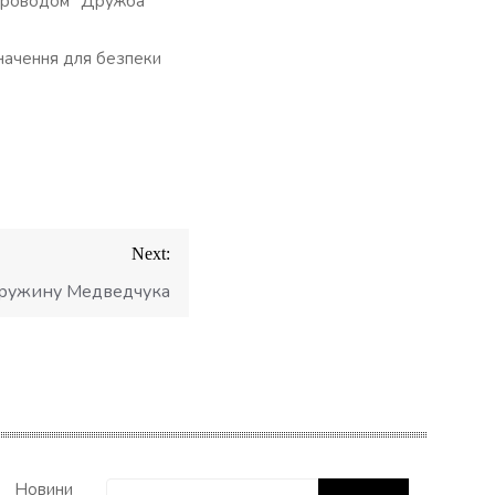
опроводом “Дружба”
значення для безпеки
Next:
дружину Медведчука
Пошук:
Новини