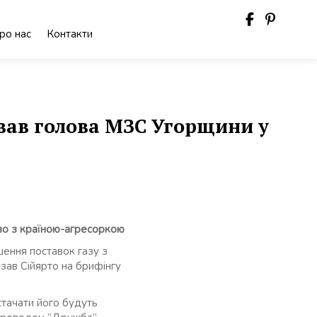
ро нас
Контакти
ував голова МЗС Угорщини у
тво з країною-агресоркою
ення поставок газу з
азав Сійярто на брифінгу
стачати його будуть