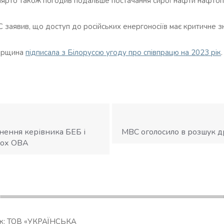
ійярто також погодив подальше постачання сирої нафти нафт
 заявив, що доступ до російських енергоносіїв має критичне 
горщина
підписала з Білоруссю угоду про співпрацю на 2023 рік
.
нення керівника БЕБ і
МВС оголосило в розшук 
вох ОВА
ик: ТОВ «УКРАЇНСЬКА