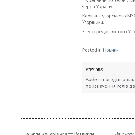
“Турецьким потоком”. С
через Україну.
Керівник угорського МЗС
Угорщини.
у середині лютого У
Posted in
Новини
Навігація
Previous:
записів
Кабмін погодив звіль
призначення голів д
Головна редакторка — Катерина
Засновн