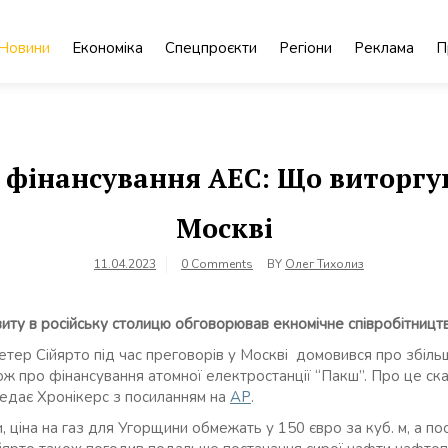
Новини
Економіка
Спецпроєкти
Регіони
Реклама
П
і фінансування АЕС: Що виторг
Москві
11.04.2023
0 Comments
BY
Олег Тихолиз
ізиту в російську столицю обговорював екномічне співробітниц
ер Сійярто під час преговорів у Москві домовився про збільш
кож про фінансування атомної електростанції “Пакш”. Про це ск
ередає Хронікерс з посиланням на
АР
.
 ціна на газ для Угорщини обмежать у 150 євро за куб. м, а по