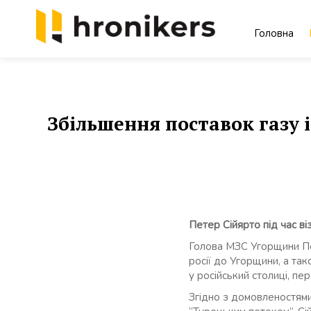
Skip
to
Головна
content
Хронікерс
Інформаційний знак якості
Збільшення поставок газу 
Петер Сійярто під час в
Голова МЗС Угорщини Пет
росії до Угорщини, а та
у російський столиці, п
Згідно з домовленостями,