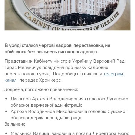
В уряді сталися чергові кадрові перестановки, не
обійшлося без звільнень високопосадовців
Представник Кабінету міністрів України у Верховній Раді
Тарас Мельничук повідомив про низку кадрових
перестановок в уряді. Подробиці він виклав у
телеграм-
каналі
, передає Хронікерс.
Зокрема, погоджено призначення:
Лисогора Артема Володимировича головою Луганської
обласної державної адміністрації;
Артюха Володимира Миколайовича головою Сумської
обласної державної адміністрації.
Звільнено:
Мельника Вадима Івановича з посади Директора Бюро