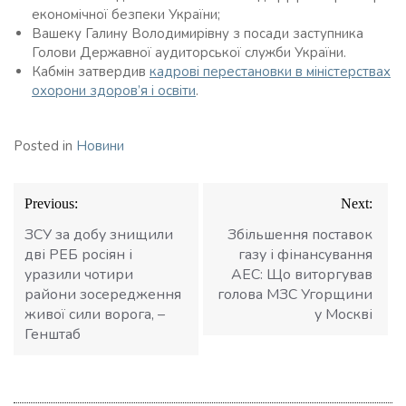
економічної безпеки України;
Вашеку Галину Володимирівну з посади заступника
Голови Державної аудиторської служби України.
Кабмін затвердив
кадрові перестановки в міністерствах
охорони здоров’я і освіти
.
Posted in
Новини
Навігація
Previous:
Next:
записів
ЗСУ за добу знищили
Збільшення поставок
дві РЕБ росіян і
газу і фінансування
уразили чотири
АЕС: Що виторгував
райони зосередження
голова МЗС Угорщини
живої сили ворога, –
у Москві
Генштаб