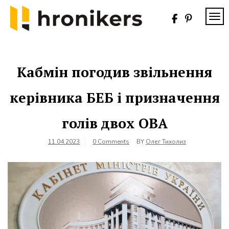
Skip
to
TOG
content
Хронікерс
Інформаційний
знак якості
Кабмін погодив звільнення
керівника БЕБ і призначення
голів двох ОВА
11.04.2023
0 Comments
BY
Олег Тихолиз