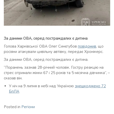
За даними ОВА, серед постраждалих є дитина
Голова Харківської ОВА Олег Синєгубов
повідомив
, що
росіяни атакували цивільну автівку, передає Хронікерс.
За даними ОВА, серед постраждалих є дитина.
“Поранень зазнав 28-річний чоловік. Гостру реакцію на
стрес отримали жінки 67 і 25 років та 5-місячна дівчинка”, –
сказав він.
У ніч на 9 липня в небі над Україною
знешкоджено 72
БпЛА
Posted in
Регіони