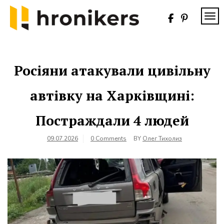
Skip
to
TOG
content
Хронікерс
Інформаційний
знак якості
Росіяни атакували цивільну
автівку на Харківщині:
Постраждали 4 людей
09.07.2026
0 Comments
BY
Олег Тихолиз