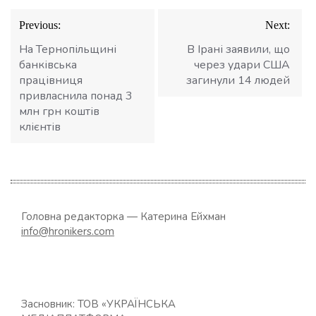
Навігація
Previous:
Next:
записів
На Тернопільщині
В Ірані заявили, що
банківська
через удари США
працівниця
загинули 14 людей
привласнила понад 3
млн грн коштів
клієнтів
Головна редакторка — Катерина Ейхман
info@hronikers.com
Засновник: ТОВ «УКРАЇНСЬКА