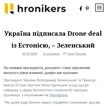
Skip
to
TOG
content
Хронікерс
Інформаційний
знак якості
Україна підписала Drone deal
із Естонією, – Зеленський
07.07.2026
0 Comments
BY
Олег Тихолиз
За словами президента, документ стане свідченням
високого рівня взаємної довіри між країнами
Президент України Володимир Зеленський та Прем’єр-
міністр Естонії Крістен Міхал підписали угоду щодо
співпраці у сфері безпілотних технологій, передає
Хронікерс з посиланням на
Укрінформ.
“Ми дуже раді бачити наших справжніх союзників і друзів.