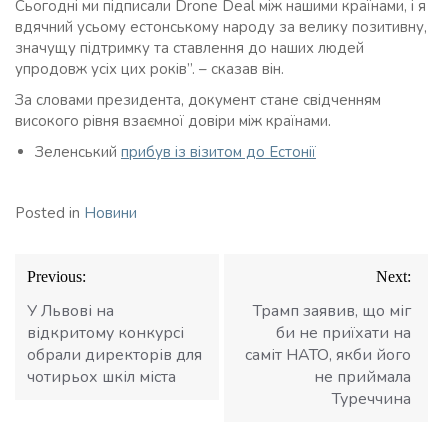
Сьогодні ми підписали Drone Deal між нашими країнами, і я
вдячний усьому естонському народу за велику позитивну,
значущу підтримку та ставлення до наших людей
упродовж усіх цих років”. – сказав він.
За словами президента, документ стане свідченням
високого рівня взаємної довіри між країнами.
Зеленський
прибув із візитом до Естонії
Posted in
Новини
Навігація
Previous:
Next:
записів
У Львові на
Трамп заявив, що міг
відкритому конкурсі
би не приїхати на
обрали директорів для
саміт НАТО, якби його
чотирьох шкіл міста
не приймала
Туреччина