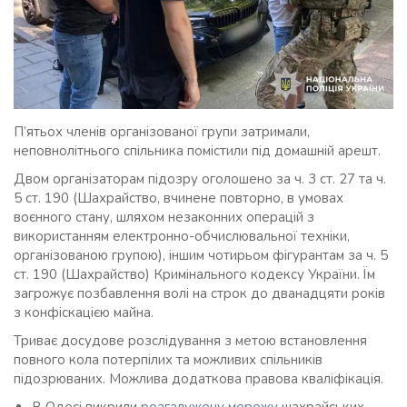
П’ятьох членів організованої групи затримали,
неповнолітнього спільника помістили під домашній арешт.
Двом організаторам підозру оголошено за ч. 3 ст. 27 та ч.
5 ст. 190 (Шахрайство, вчинене повторно, в умовах
воєнного стану, шляхом незаконних операцій з
використанням електронно-обчислювальної техніки,
організованою групою), іншим чотирьом фігурантам за ч. 5
ст. 190 (Шахрайство) Кримінального кодексу України. Їм
загрожує позбавлення волі на строк до дванадцяти років
з конфіскацією майна.
Триває досудове розслідування з метою встановлення
повного кола потерпілих та можливих спільників
підозрюваних. Можлива додаткова правова кваліфікація.