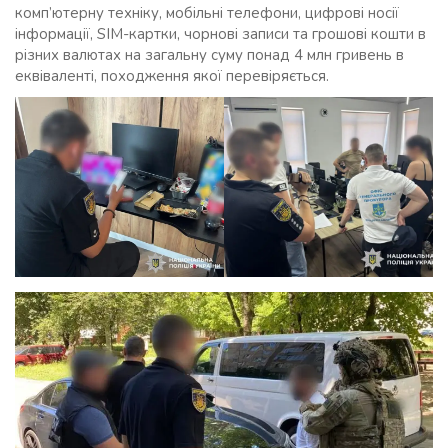
комп’ютерну техніку, мобільні телефони, цифрові носії
інформації, SIM-картки, чорнові записи та грошові кошти в
різних валютах на загальну суму понад 4 млн гривень в
еквіваленті, походження якої перевіряється.