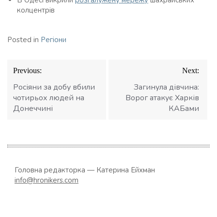
В Одесі викрили
розгалужену мережу
шахрайських
колцентрів
Posted in
Регіони
Навігація
Previous:
Next:
записів
Росіяни за добу вбили
Загинула дівчина:
чотирьох людей на
Ворог атакує Харків
Донеччині
КАБами
Головна редакторка — Катерина Ейхман
info@hronikers.com