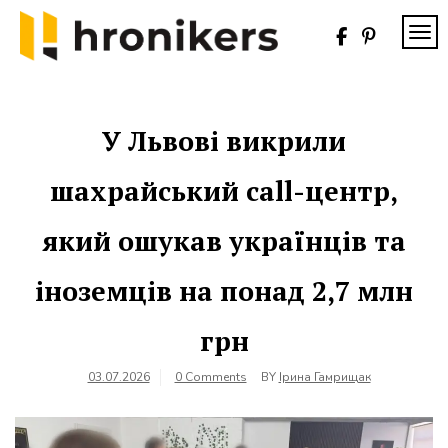
Skip
to
TOG
content
Хронікерс
Інформаційний
знак якості
У Львові викрили
шахрайський call-центр,
який ошукав українців та
іноземців на понад 2,7 млн
грн
03.07.2026
0 Comments
BY
Ірина Гамрищак