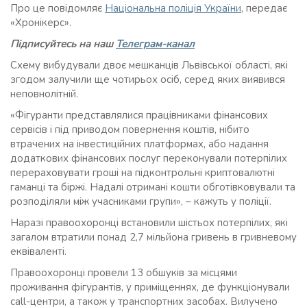
Про це повідомляє
Національна поліція України
, передає
«Хронікерс».
Підписуйтесь на наш
Телеграм-канал
Схему вибудували двоє мешканців Львівської області, які
згодом залучили ще чотирьох осіб, серед яких виявився
неповнолітній.
«Фігуранти представлялися працівниками фінансових
сервісів і під приводом повернення коштів, нібито
втрачених на інвестиційних платформах, або надання
додаткових фінансових послуг переконували потерпілих
перераховувати гроші на підконтрольні криптовалютні
гаманці та біржі. Надалі отримані кошти обготівковували та
розподіляли між учасниками групи», – кажуть у поліції.
Наразі правоохоронці встановили шістьох потерпілих, які
загалом втратили понад 2,7 мільйона гривень в гривневому
еквіваленті.
Правоохоронці провели 13 обшуків за місцями
проживання фігурантів, у приміщеннях, де функціонували
call-центри, а також у транспортних засобах. Вилучено