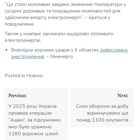
“Це стало можливим завдяки зниженню температури у
сусідніх державах та покращенню можливостей для
здійснення імпорту електроенергії”, – йдеться у
повідомленні.
Також у компанії закликали ощадливо споживати
електроенергію.
Внаслідок ворожих ударів у 6 областях
зафіксовано
знеструмлення
, – Міненерго
Posted in
Новини
Навігація
Previous:
Next:
записів
У 2025 році Україна
Сили оборони за добу
провела операцію
відмінусували ще
“Ашан”, за підсумками
понад 1100 окупантів
якої було уражено
1180 ворожих цілей