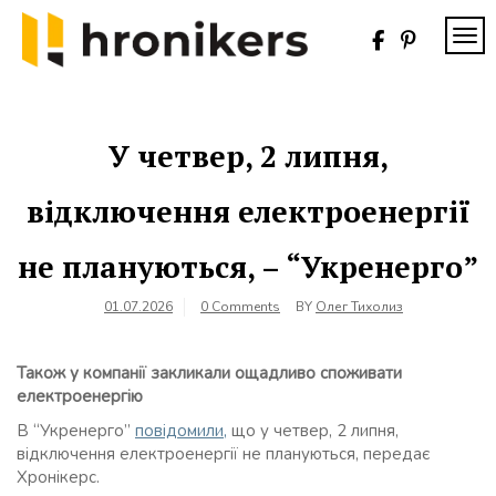
Skip
to
TOG
content
Хронікерс
Інформаційний
знак якості
У четвер, 2 липня,
відключення електроенергії
не плануються, – “Укренерго”
01.07.2026
0 Comments
BY
Олег Тихолиз
Також у компанії закликали ощадливо споживати
електроенергію
В “Укренерго”
повідомили,
що у четвер, 2 липня,
відключення електроенергії не плануються, передає
Хронікерс.