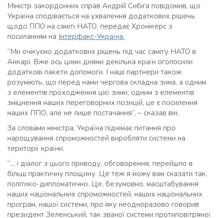
Міністр закордонних справ Андрій Сибіга повідомив, що
Україна сподівається на ухвалення додаткових рішень
щодо ППО на саміті НАТО, передає Хронікерс з
посиланням на
Інтерфакс-Україна.
“Ми очікуємо додаткових рішень під час саміту НАТО в
Анкарі. Вже ось цими днями декілька країн оголосили
додаткові пакети допомоги. І наші партнери також
розуміють, що перед нами чергова складна зима, а одним
з елементів проходження цієї зими, одним з елементів
зміцнення наших переговорних позицій, це є посилення
наших ППО, але не лише постачання”, – сказав він.
За словами міністра, Україна піднімає питання про
нарощування спроможностей виробляти системи на
території країни.
“… і діалог з цього приводу, обговорення, перейшло в
більш практичну площину. Це теж я можу вам сказати так,
політико-дипломатично. Це, безумовно, масштабування
наших національних спроможностей, наших національних
програм, нашої системи, про яку неодноразово говорив
президент Зеленський, так званої системи протиповітряної