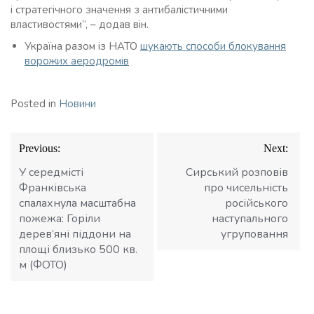
і стратегічного значення з антибалістичними
властивостями”, – додав він.
Україна разом із НАТО
шукають способи блокування
ворожих аеродромів
Posted in
Новини
Навігація
Previous:
Next:
записів
У середмісті
Сирський розповів
Франківська
про чисельність
спалахнула масштабна
російського
пожежа: Горіли
наступального
дерев’яні піддони на
угруповання
площі близько 500 кв.
м (ФОТО)