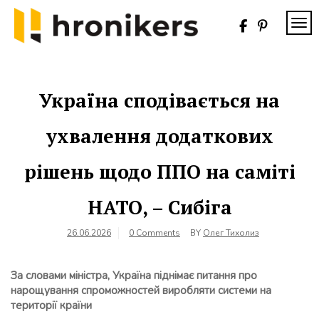
Skip
to
TOG
content
Хронікерс
Інформаційний
знак якості
Україна сподівається на
ухвалення додаткових
рішень щодо ППО на саміті
НАТО, – Сибіга
26.06.2026
0 Comments
BY
Олег Тихолиз
За словами міністра, Україна піднімає питання про
нарощування спроможностей виробляти системи на
території країни