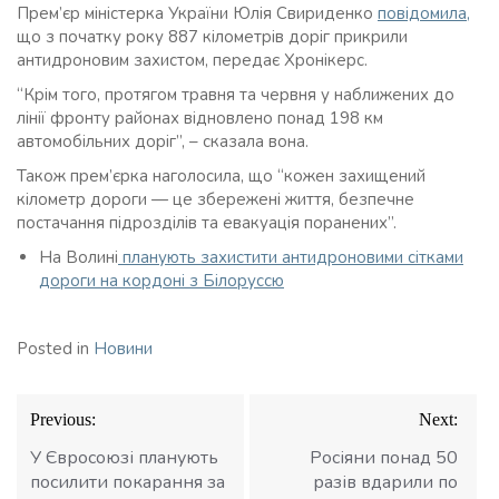
Прем’єр міністерка України Юлія Свириденко
повідомила,
що з початку року 887 кілометрів доріг прикрили
антидроновим захистом, передає Хронікерс.
“Крім того, протягом травня та червня у наближених до
лінії фронту районах відновлено понад 198 км
автомобільних доріг”, – сказала вона.
Також прем’єрка наголосила, що “кожен захищений
кілометр дороги — це збережені життя, безпечне
постачання підрозділів та евакуація поранених”.
На Волині
планують захистити антидроновими сітками
дороги на кордоні з Білоруссю
Posted in
Новини
Навігація
Previous:
Next:
записів
У Євросоюзі планують
Росіяни понад 50
посилити покарання за
разів вдарили по