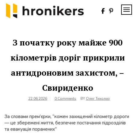
Skip
to
TOG
content
Хронікерс
Інформаційний
знак якості
З початку року майже 900
кілометрів доріг прикрили
антидроновим захистом, –
Свириденко
22.06.2026
0 Comments
BY
Олег Тихолиз
За словами прем’єрки, “кожен захищений кілометр дороги
— це збережені життя, безпечне постачання підрозділів
та евакуація поранених”