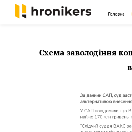
Skip
to
Головна
content
Хронікерс
Інформаційний знак якості
Схема заволодіння ко
в
За даними САП, суд заст
альтернативою внесення
У САП повідомили, що В
майже 170 млн гривень,
“Слідчий суддя ВАКС зас