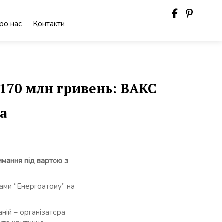
ро нас
Контакти
170 млн гривень: ВАКС
ра
имання під вартою з
ами “Енергоатому” на
ній – організатора