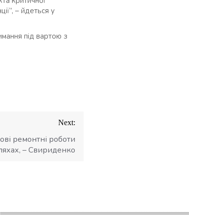
кта критичної
ії”, – йдеться у
имання під вартою з
Next:
ові ремонтні роботи
ляхах, – Свириденко