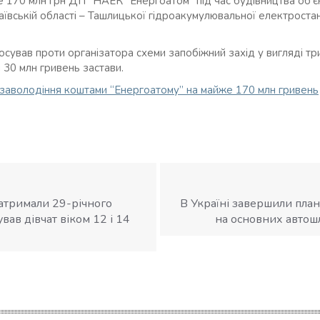
 170 млн грн ДП “НАЕК “Енергоатом” під час будівництва об’є
ївській області – Ташлицької гідроакумулювальної електростанц
осував проти організатора схеми запобіжний захід у вигляді тр
30 млн гривень застави.
заволодіння коштами “Енергоатому” на майже 170 млн гривень
атримали 29-річного
В Україні завершили план
ував дівчат віком 12 і 14
на основних автош