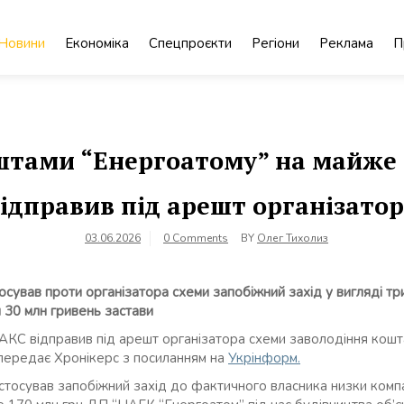
Новини
Економіка
Спецпроєкти
Регіони
Реклама
П
штами “Енергоатому” на майже 
ідправив під арешт організато
03.06.2026
0 Comments
BY
Олег Тихолиз
осував проти організатора схеми запобіжний захід у вигляді тр
 30 млн гривень застави
АКС відправив під арешт організатора схеми заволодіння кошт
 передає Хронікерс з посиланням на
Укрінформ.
тосував запобіжний захід до фактичного власника низки компа