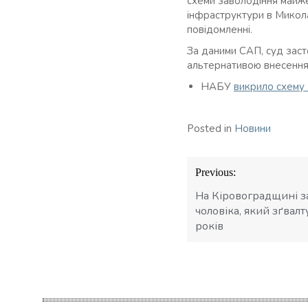
схеми заволодіння майже
інфраструктури в Микола
повідомленні.
За даними САП, суд заст
альтернативою внесення 
НАБУ
викрило схему 
Posted in
Новини
Навігація
Previous:
записів
На Кіровоградщині з
чоловіка, який зґвалт
років