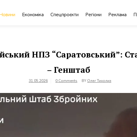
Новини
Економіка
Спецпроєкти
Регіони
Реклама
П
ійський НПЗ “Саратовський”: С
– Генштаб
31.05.2026
0 Comments
BY
Олег Тихолиз