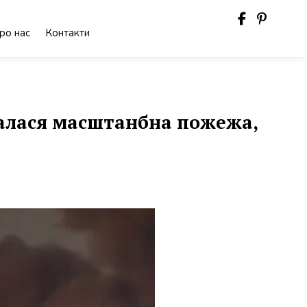
ро нас
Контакти
талася масштанбна пожежа,