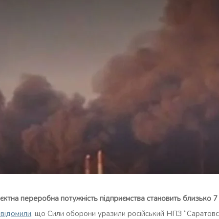
єктна переробна потужність підприємства становить близько 7 
відомили
, що Сили оборони уразили російський НПЗ “Саратовс