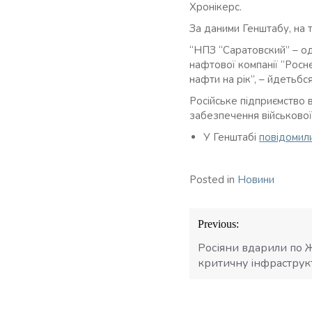
Хронікерс.
За даними Генштабу, на 
“НПЗ “Саратовский” – о
нафтової компанії “Росн
нафти на рік”, – йдетьбс
Російське підприємство 
забезпечення військової 
У Генштабі
повідомил
Posted in
Новини
Навігація
Previous:
записів
Росіяни вдарили по 
критичну інфраструк