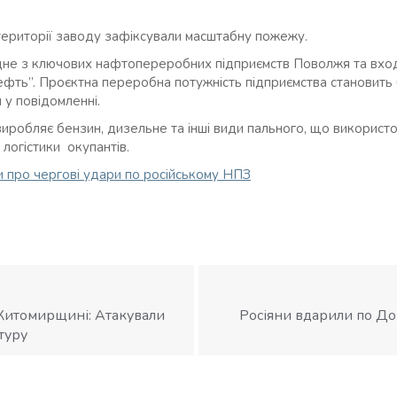
території заводу зафіксували масштабну пожежу.
дне з ключових нафтопереробних підприємств Поволжя та вхо
ефть”. Проєктна переробна потужність підприємства становить 
я у повідомленні.
виробляє бензин, дизельне та інші види пального, що використ
логістики окупантів.
и про чергові удари по російському НПЗ
Житомирщині: Атакували
Росіяни вдарили по До
туру