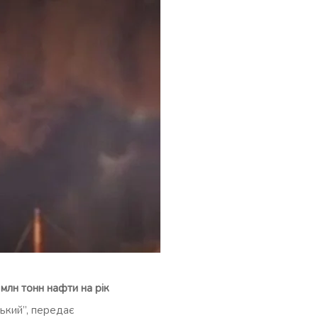
млн тонн нафти на рік
ький”, передає