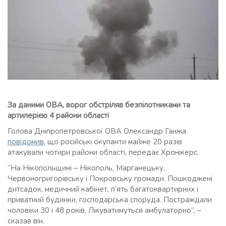
За даними ОВА, ворог обстріляв безпілотниками та
артилерією 4 райони області
Голова Дніпропетровської ОВА Олександр Ганжа
повідомив
, що російські окупанти майже 20 разів
атакували чотири райони області, передає Хронікерс.
“На Нікопольщині – Нікополь, Марганецьку,
Червоногригорівську і Покровську громади. Пошкоджені
дитсадок, медичний кабінет, п’ять багатоквартирних і
приватний будинки, господарська споруда. Постраждали
чоловіки 30 і 48 років. Лікуватимуться амбулаторно”, –
сказав він.