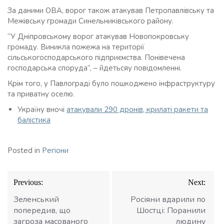
За даними ОВА, ворог також атакував Петропавлівську та
Межівську громади Синельниківського району.
“У Дніпровському ворог атакував Новопокровську
громаду. Виникла пожежа на території
сільськогосподарського підприємства. Понівечена
господарська споруда”, – йдетьсяу повідомленні.
Крім того, у Павлограді було пошкоджено інфраструктуру
та приватну оселю.
Україну вночі
атакували 290 дронів, крилаті ракети та
балістика
Posted in
Регіони
Навігація
Previous:
Next:
записів
Зеленський
Росіяни вдарили по
попередив, що
Шостці: Поранили
загроза масованого
людину