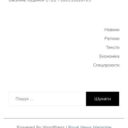
Басейна, будинок 1-3/2 +380953626765
Новини
Регіони
Тексти
Економіка
Спецпроєкти
Пошук:
Powered By WordPress |
Royal News Magazine