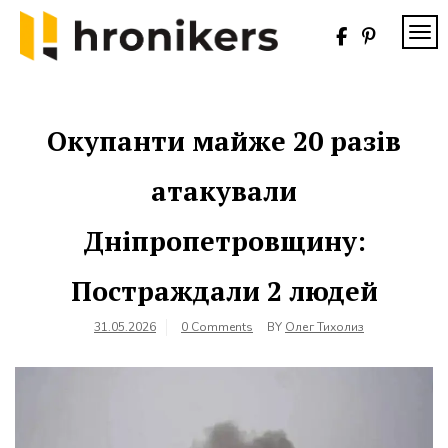
Skip
to
TOG
content
Хронікерс
Інформаційний
знак якості
Окупанти майже 20 разів
атакували
Дніпропетровщину:
Постраждали 2 людей
31.05.2026
0 Comments
BY
Олег Тихолиз