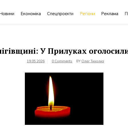
Новини
Економіка
Спецпроєкти
Регіони
Реклама
П
нігівщині: У Прилуках оголосил
19.05.2026
0 Comments
BY
Олег Тихолиз