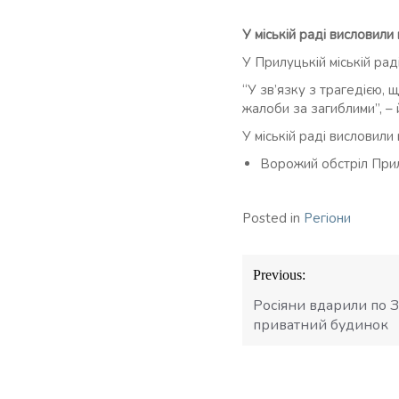
У міській раді висловили
У Прилуцькій міській рад
“У зв’язку з трагедією,
жалоби за загиблими”, – 
У міській раді висловили
Ворожий обстріл Прил
Posted in
Регіони
Навігація
Previous:
записів
Росіяни вдарили по
приватний будинок