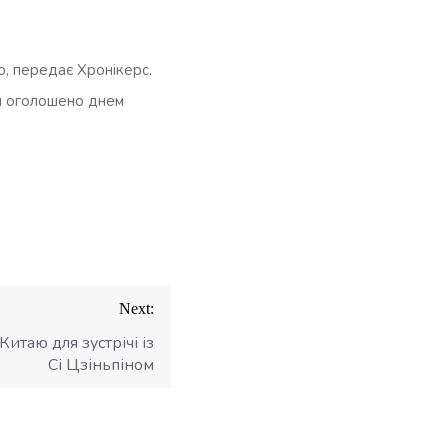
ю, передає Хронікерс.
ня оголошено днем
Next:
Китаю для зустрічі із
Сі Цзіньпіном