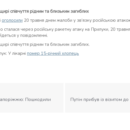
 щирі співчуття рідним та близьким загиблих
і
оголосили
20 травня днем жалоби у зв’язку російською атако
 що сталася через російську ракетну атаку на Прилуки, 20 трав
йдеться у повідомленні.
 щирі співчуття рідним та близьким загиблих.
ук: У лікарні
помер 15-річний хлопець
 Запоріжжю: Пошкодили
Путін прибув із візитом до 