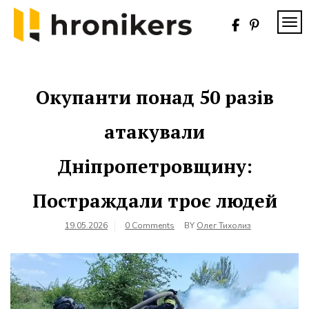
Skip
to
TOG
content
Хронікерс
Інформаційний
знак якості
Окупанти понад 50 разів
атакували
Дніпропетровщину:
Постраждали троє людей
19.05.2026
0 Comments
BY
Олег Тихолиз