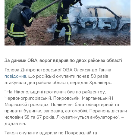
За даними ОВА, ворог вдарив по двох районах області
Голова Дніпропетровської ОВА Олександр Ганжа
повідомив
, що російські окупанти понад 50 разів
атакували два райони області, передає Хронікерс.
“На Нікопольщині противник бив по райцентру,
Червоногригорівській, Покровській, Марганецькій і
Мирівській громадах. Понівечені багатоквартирний та
приватні будинки, заправка, автомобілі. Поранень дістали
чоловіки 58 та 67 років. Лікуватимуться амбулаторно”, –
додав він.
Також окупанти вдарили по Покровській та