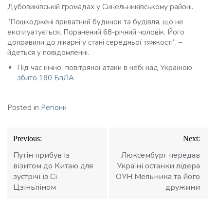
Дубовиківській громадах у Синельниківському районі.
“Пошкоджені приватний будинок та будівля, що не
експлуатується. Поранений 68-річний чоловік. Його
доправили до лікарні у стані середньої тяжкості”, –
йдеться у повідомленні.
Під час нічної повітряної атаки в небі над Україною
збито 180 БпЛА
Posted in
Регіони
Навігація
Previous:
Next:
записів
Путін прибув із
Люксембург передав
візитом до Китаю для
Україні останки лідера
зустрічі із Сі
ОУН Мельника та його
Цзіньпіном
дружини