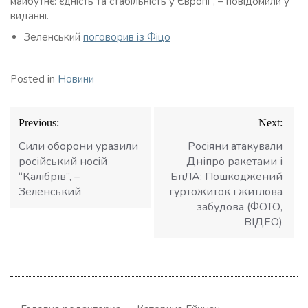
майбутнє: єдність та стабільність у Європі”, – повідомили у
виданні.
Зеленський
поговорив із Фіцо
Posted in
Новини
Навігація
Previous:
Next:
записів
Сили оборони уразили
Росіяни атакували
російський носій
Дніпро ракетами і
“Калібрів”, –
БпЛА: Пошкоджений
Зеленський
гуртожиток і житлова
забудова (ФОТО,
ВІДЕО)