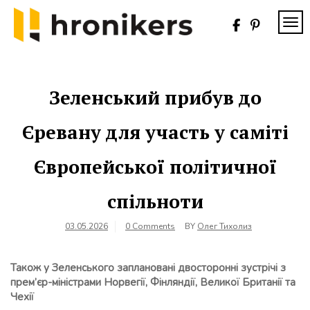
Skip
to
TOG
content
Хронікерс
Інформаційний
знак якості
Зеленський прибув до
Єревану для участь у саміті
Європейської політичної
спільноти
03.05.2026
0 Comments
BY
Олег Тихолиз
Також у Зеленського заплановані двосторонні зустрічі з
прем’єр-міністрами Норвегії, Фінляндії, Великої Британії та
Чехії