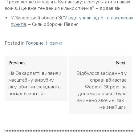
“Трохи легше ситуація в Купʼянську: є результати в наших
воїнів, і це вже тенденція кількох тижнів”, – додав він.
У Запорізькій області ЗСУ
відступили від 5-ти населених
пунктів
, – Сили оборони Півдня
Posted in
Головне
,
Новини
Навігація
Previous:
Next:
записів
На Закарпатті виявили
Відбулося засідання у
масштабну вирубку
справі вбивства
лісу: збитки складають
Фаріон: Зброю, за
понад 8 млн грн
допомогою якої було
вчинено злочин, так і
не знайшли