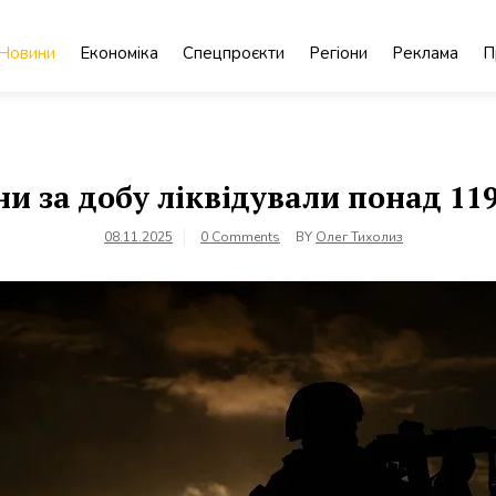
Новини
Економіка
Спецпроєкти
Регіони
Реклама
П
и за добу ліквідували понад 11
08.11.2025
0 Comments
BY
Олег Тихолиз