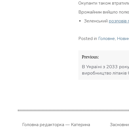
Окупанти також втратили
Врожайним вийшло полюва
Зеленський
розповів 
Posted in
Головне
,
Нови
Навігація
Previous:
записів
В Україні з 2033 рок
виробництво літаків 
Головна редакторка — Катерина
Засновн