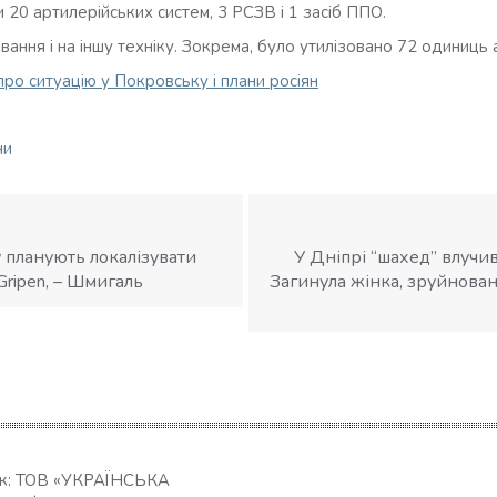
 20 артилерійських систем, 3 РСЗВ і 1 засіб ППО.
ння і на іншу техніку. Зокрема, було утилізовано 72 одиниць 
про ситуацію у Покровську і плани росіян
ни
у планують локалізувати
У Дніпрі “шахед” влучив
Gripen, – Шмигаль
Загинула жінка, зруйновані
ик: ТОВ «УКРАЇНСЬКА