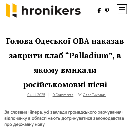
Skip
to
TOG
content
Хронікерс
Інформаційний
знак якості
Голова Одеської ОВА наказав
закрити клаб “Palladium”, в
якому вмикали
російськомовні пісні
04.11.2025
0 Comments
BY
Олег Тихолиз
За словами Кіпера, усі заклади громадського харчування і
відпочинку в області мають дотримуватися законодавства
про державну мову