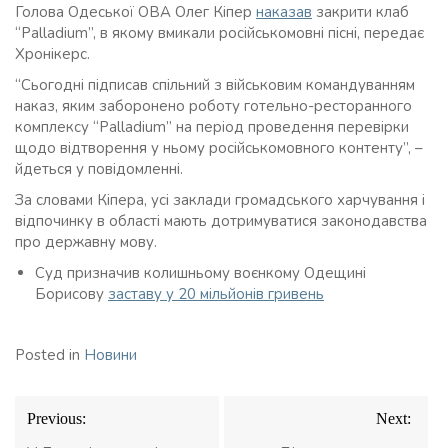
Голова Одеської ОВА Олег Кіпер
наказав
закрити клаб
“Palladium”, в якому вмикали російськомовні пісні, передає
Хронікерс.
“Сьогодні підписав спільний з військовим командуванням
наказ, яким заборонено роботу готельно-ресторанного
комплексу “Palladium” на період проведення перевірки
щодо відтворення у ньому російськомовного контенту”, –
йдеться у повідомленні.
За словами Кіпера, усі заклади громадського харчування і
відпочинку в області мають дотримуватися законодавства
про державну мову.
Суд призначив колишньому воєнкому Одещині
Борисову
заставу у 20 мільйонів гривень
Posted in
Новини
Навігація
Previous:
Next:
записів