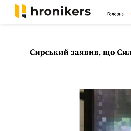
Skip
to
Головна
content
Хронікерс
Інформаційний знак якості
Сирський заявив, що Сил