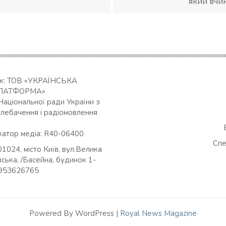
який вчи
ик: ТОВ «УКРАЇНСЬКА
ЛАТФОРМА»
Національної ради України з
елебачення і радіомовлення
катор медіа: R40-06400
Спе
01024, місто Київ, вул.Велика
ська, /Басейна, будинок 1-
0953626765
Powered By WordPress |
Royal News Magazine