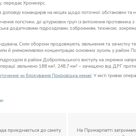
, передає Хронікерс.
 доповіді командирів на місцях щодо поточної обстановки та н
чення логістики, дії штурмових груп із витіснення противника з 
ька додатковими підрозділами, озброєнням, технікою, зокрем
ндувача, Сили оборони продовжують звільнення та зачистку те
или й унеможливлює концентрацію основних зусиль у районі П
підрозділи в районі Добропільського виступу на окремих напр
перації звільнено 188 км², 248,7 км² – зачищено від ДРГ против
оточення чи блокування Покровська немає
: У місті триває опер
ни
да приєднається до саміту
На Прикарпатті затримали