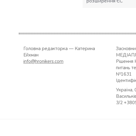
розширення ЄС
Головна редакторка — Катерина
Засновн
Ейхман
МЕДІАП
info@hronikers.com
Рішення 
питань т
№1631
Ідентифі
Україна, 
Васильків
3/2 +38