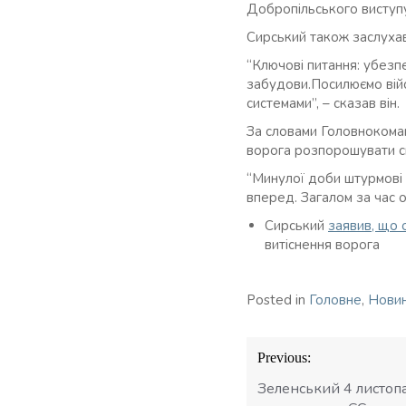
Добропільського виступу
Сирський також заслухав
“Ключові питання: убезпе
забудови.Посилюємо війс
системами”, – сказав він.
За словами Головнокома
ворога розпорошувати с
“Минулої доби штурмові 
вперед. Загалом за час о
Сирський
заявив, що 
витіснення ворога
Posted in
Головне
,
Нови
Навігація
Previous:
записів
Зеленський 4 листопа