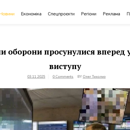
Новини
Економіка
Спецпроєкти
Регіони
Реклама
П
и оборони просунулися вперед 
виступу
03.11.2025
0 Comments
BY
Олег Тихолиз