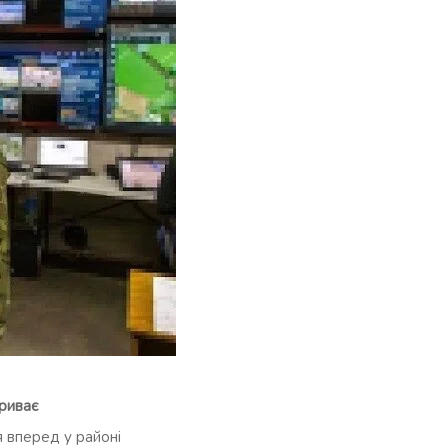
риває
 вперед у районі