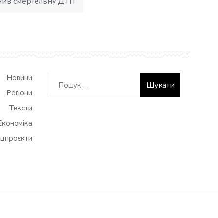
нив смертельну ДТП
Пошук:
Новини
Регіони
Тексти
Економіка
цпроєкти