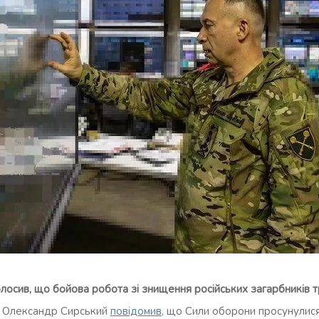
осив, що бойова робота зі знищення російських загарбників т
 Олександр Сирський
повідомив
, що Сили оборони просунулися