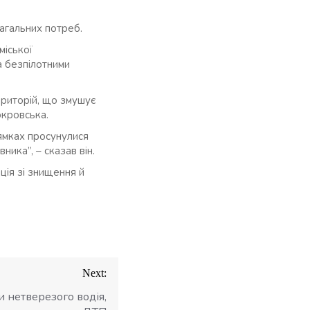
агальних потреб.
міської
а безпілотними
риторій, що змушує
окровська.
ямках просунулися
ника”, – сказав він.
ація зі знищення й
Next:
 нетверезого водія,