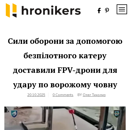
Skip
to
TOG
content
Хронікерс
Інформаційний
знак якості
Сили оборони за допомогою
безпілотного катеру
доставили FPV-дрони для
удару по ворожому човну
20.10.2025
0 Comments
BY
Олег Тихолиз