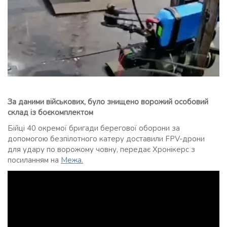
За даними військових, було знищено ворожий особовий
склад із боєкомплектом
Бійці 40 окремої бригади берегової оборони за
допомогою безпілотного катеру доставили FPV-дрони
для удару по ворожому човну, передає Хронікерс з
посиланням на
Межа.