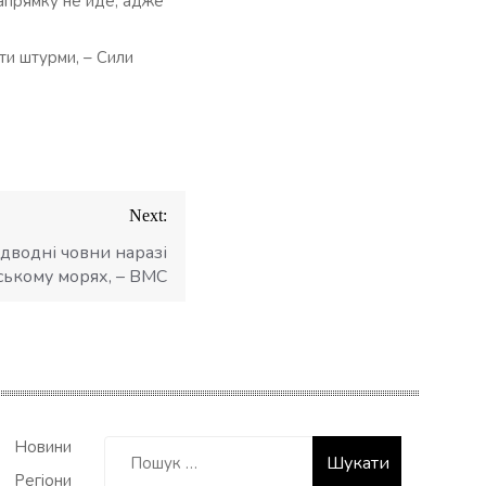
напрямку не йде, адже
и штурми, – Сили
Next:
підводні човни наразі
вському морях, – ВМС
Пошук:
Новини
Регіони