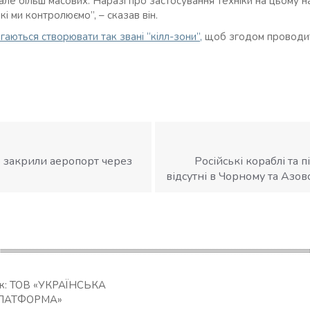
але більш масових. Наразі про застосування техніки на цьому 
кі ми контролюємо”, – сказав він.
гаються створювати так звані “кілл-зони”,
щоб згодом проводит
 закрили аеропорт через
Російські кораблі та 
відсутні в Чорному та Азо
ик: ТОВ «УКРАЇНСЬКА
ЛАТФОРМА»