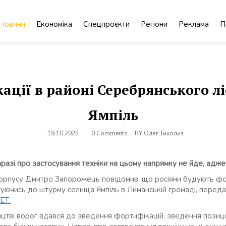
Новини
Економіка
Спецпроєкти
Регіони
Реклама
П
ації в районі Серебрянського л
Ямпіль
19.10.2025
0 Comments
BY
Олег Тихолиз
аразі про застосування техніки на цьому напрямку не йде, адж
корпусу Дмитро Запорожець повідомив, що росіяни будують фор
туючись до штурму селища Ямпіль в Лиманській громаді, переда
ЕТ.
цтві ворог вдався до зведення фортифікацій, зведення позиці