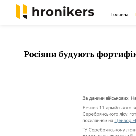
Skip
to
Головна
content
Хронікерс
Інформаційний знак якості
Росіяни будують фортифік
За даними військових, Н
Речник 11 армійського 
Серебрянського лісу, го
посиланням на
Цензор.Н
“У Серебрянському лісни