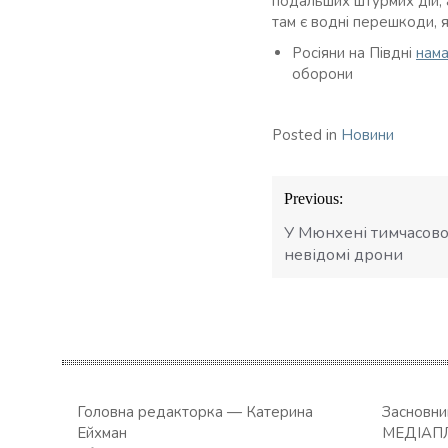
подальших штурмих дій, 
там є водні перешкоди, я
Росіяни на Півдні
нама
оборони
Posted in
Новини
Навігація
Previous:
записів
У Мюнхені тимчасово
невідомі дрони
Головна редакторка — Катерина
Засновн
Ейхман
МЕДІАП