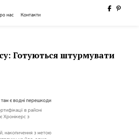
ро нас
Контакти
ісу: Готуються штурмувати
е там є водні перешкоди
тифікації в районі
є Хронікерс з
й, накопичення з метою