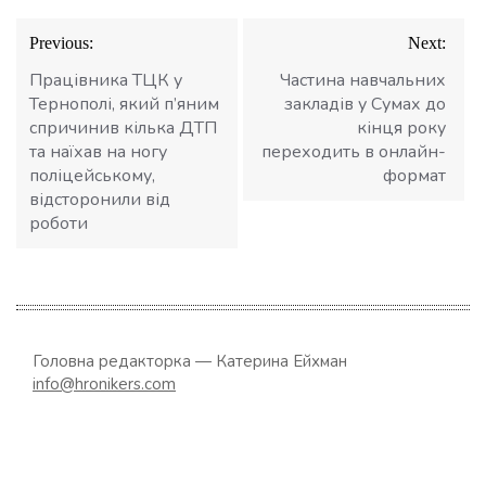
Навігація
Previous:
Next:
записів
Працівника ТЦК у
Частина навчальних
Тернополі, який п’яним
закладів у Сумах до
спричинив кілька ДТП
кінця року
та наїхав на ногу
переходить в онлайн-
поліцейському,
формат
відсторонили від
роботи
Головна редакторка — Катерина Ейхман
info@hronikers.com