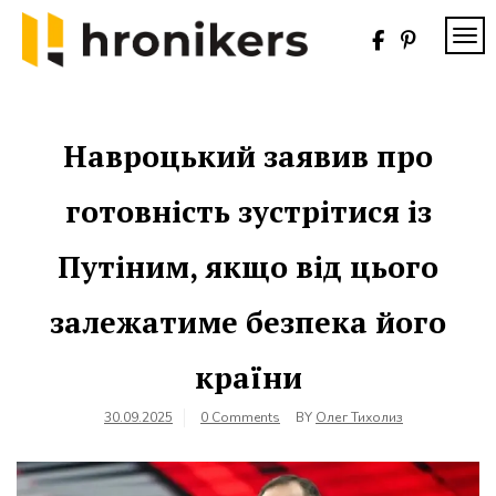
Skip
to
TOG
content
Хронікерс
Інформаційний
знак якості
Навроцький заявив про
готовність зустрітися із
Путіним, якщо від цього
залежатиме безпека його
країни
30.09.2025
0 Comments
BY
Олег Тихолиз