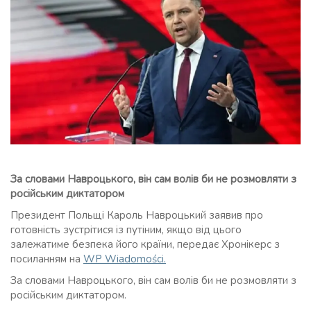
За словами Навроцького, він сам волів би не розмовляти з
російським диктатором
Президент Польщі Кароль Навроцький заявив про
готовність зустрітися із путіним, якщо від цього
залежатиме безпека його країни, передає Хронікерс з
посиланням на
WP Wiadomości.
За словами Навроцького, він сам волів би не розмовляти з
російським диктатором.