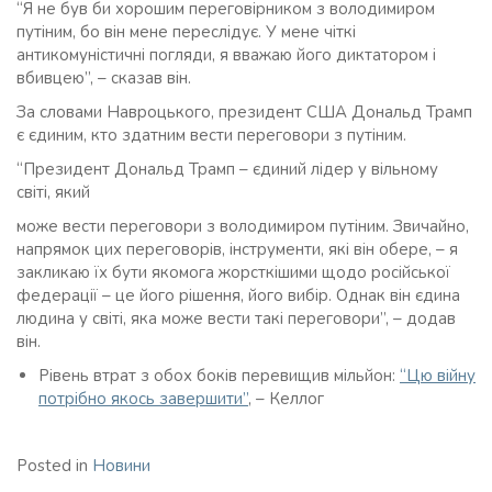
“Я не був би хорошим переговірником з володимиром
путіним, бо він мене переслідує. У мене чіткі
антикомуністичні погляди, я вважаю його диктатором і
вбивцею”, – сказав він.
За словами Навроцького, президент США Дональд Трамп
є єдиним, кто здатним вести переговори з путіним.
“Президент Дональд Трамп – єдиний лідер у вільному
світі, який
може вести переговори з володимиром путіним. Звичайно,
напрямок цих переговорів, інструменти, які він обере, – я
закликаю їх бути якомога жорсткішими щодо російської
федерації – це його рішення, його вибір. Однак він єдина
людина у світі, яка може вести такі переговори”, – додав
він.
Рівень втрат з обох боків перевищив мільйон:
“Цю війну
потрібно якось завершити”
, – Келлог
Posted in
Новини