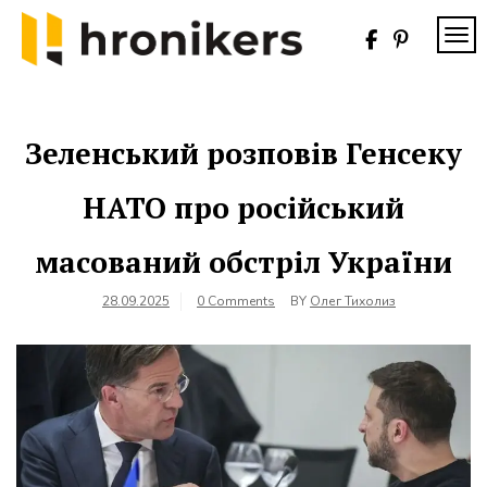
Skip
to
TOG
content
Хронікерс
Інформаційний
знак якості
Зеленський розповів Генсеку
НАТО про російський
масований обстріл України
28.09.2025
0 Comments
BY
Олег Тихолиз