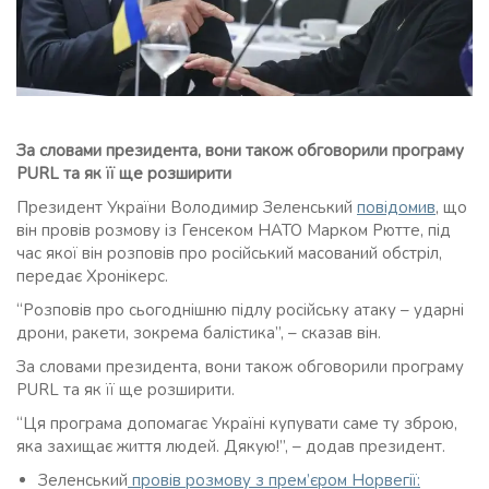
За словами президента, вони також обговорили програму
PURL та як її ще розширити
Президент України Володимир Зеленський
повідомив
, що
він провів розмову із Генсеком НАТО Марком Рютте, під
час якої він розповів про російський масований обстріл,
передає Хронікерс.
“Розповів про сьогоднішню підлу російську атаку – ударні
дрони, ракети, зокрема балістика”, – сказав він.
За словами президента, вони також обговорили програму
PURL та як її ще розширити.
“Ця програма допомагає Україні купувати саме ту зброю,
яка захищає життя людей. Дякую!”, – додав президент.
Зеленський
провів розмову з прем’єром Норвегії: