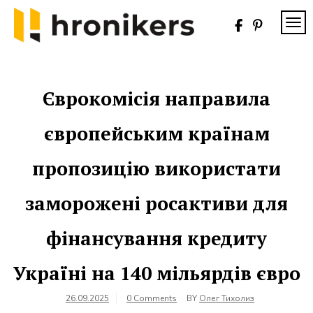
Skip
to
TOG
content
Хронікерс
Інформаційний
знак якості
Єврокомісія направила
європейським країнам
пропозицію використати
заморожені росактиви для
фінансування кредиту
Україні на 140 мільярдів євро
26.09.2025
0 Comments
BY
Олег Тихолиз