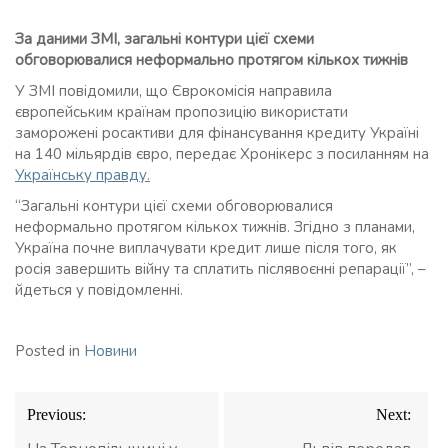
За даними ЗМІ, загальні контури цієї схеми
обговорювалися неформально протягом кількох тижнів
У ЗМІ повідомили, що Єврокомісія направила
європейським країнам пропозицію використати
заморожені росактиви для фінансування кредиту Україні
на 140 мільярдів євро, передає Хронікерс з посиланням на
Українську правду.
“Загальні контури цієї схеми обговорювалися
неформально протягом кількох тижнів. Згідно з планами,
Україна почне виплачувати кредит лише після того, як
росія завершить війну та сплатить післявоєнні репарації”, –
йдеться у повідомленні.
Posted in
Новини
Навігація
Previous:
Next:
записів