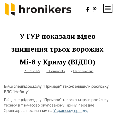
Skip
to
TOG
content
Хронікерс
Інформаційний
знак якості
У ГУР показали відео
знищення трьох ворожих
Мі-8 у Криму (ВІДЕО)
21.09.2025
0 Comments
BY
Олег Тихолиз
Бійці спецпідрозділу “Примари” також знищили російську
РЛС “Небо-у”
Бійці спецпідрозділу “Примари” також знищили російську
техніку в тимчасово окупованому Криму, передає
Хронікерс з посиланням на
Українську правду.