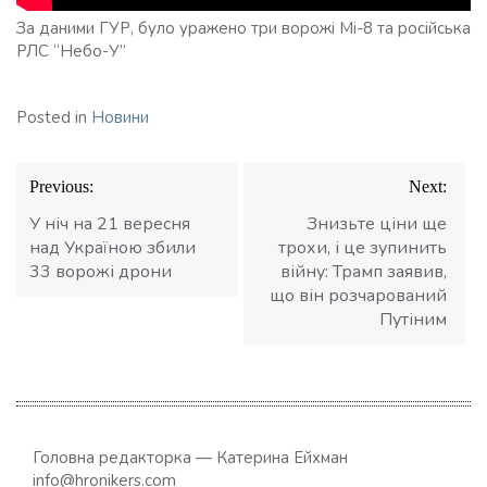
За даними ГУР, було уражено три ворожі Мі-8 та російська
РЛС “Небо-У”
Posted in
Новини
Навігація
Previous:
Next:
записів
У ніч на 21 вересня
Знизьте ціни ще
над Україною збили
трохи, і це зупинить
33 ворожі дрони
війну: Трамп заявив,
що він розчарований
Путіним
Головна редакторка — Катерина Ейхман
info@hronikers.com