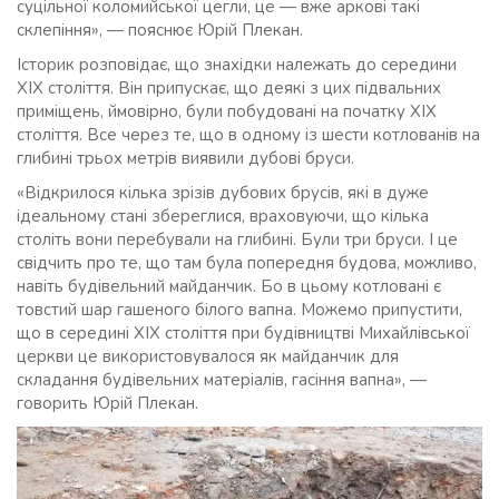
суцільної коломийської цегли, це — вже аркові такі
склепіння», — пояснює Юрій Плекан.
Історик розповідає, що знахідки належать до середини
XIX століття. Він припускає, що деякі з цих підвальних
приміщень, ймовірно, були побудовані на початку XIX
століття. Все через те, що в одному із шести котлованів на
глибині трьох метрів виявили дубові бруси.
«Відкрилося кілька зрізів дубових брусів, які в дуже
ідеальному стані збереглися, враховуючи, що кілька
століть вони перебували на глибині. Були три бруси. І це
свідчить про те, що там була попередня будова, можливо,
навіть будівельний майданчик. Бо в цьому котловані є
товстий шар гашеного білого вапна. Можемо припустити,
що в середині XIX століття при будівництві Михайлівської
церкви це використовувалося як майданчик для
складання будівельних матеріалів, гасіння вапна», —
говорить Юрій Плекан.