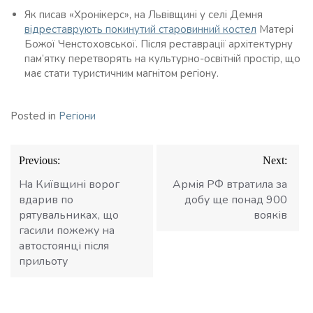
Як писав «Хронікерс», на Львівщині у селі Демня
відреставрують покинутий старовинний костел
Матері
Божої Ченстоховської. Після реставрації архітектурну
пам’ятку перетворять на культурно-освітній простір, що
має стати туристичним магнітом регіону.
Posted in
Регіони
Навігація
Previous:
Next:
записів
На Київщині ворог
Армія РФ втратила за
вдарив по
добу ще понад 900
рятувальниках, що
вояків
гасили пожежу на
автостоянці після
прильоту