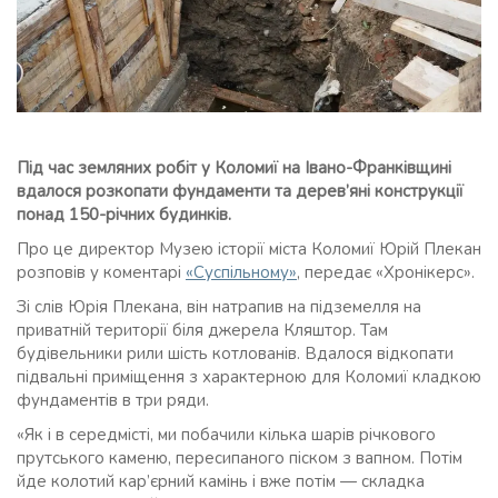
Під час земляних робіт у Коломиї на Івано-Франківщині
вдалося розкопати фундаменти та дерев’яні конструкції
понад 150-річних будинків.
Про це директор Музею історії міста Коломиї Юрій Плекан
розповів у коментарі
«Суспільному»
, передає «Хронікерс».
Зі слів Юрія Плекана, він натрапив на підземелля на
приватній території біля джерела Кляштор. Там
будівельники рили шість котлованів. Вдалося відкопати
підвальні приміщення з характерною для Коломиї кладкою
фундаментів в три ряди.
«Як і в середмісті, ми побачили кілька шарів річкового
прутського каменю, пересипаного піском з вапном. Потім
йде колотий кар’єрний камінь і вже потім — складка