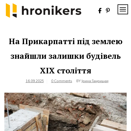
Skip
to
TOG
content
Хронікерс
Інформаційний
знак якості
На Прикарпатті під землею
знайшли залишки будівель
ХІХ століття
16.09.2025
0 Comments
BY
Ірина Гамрищак