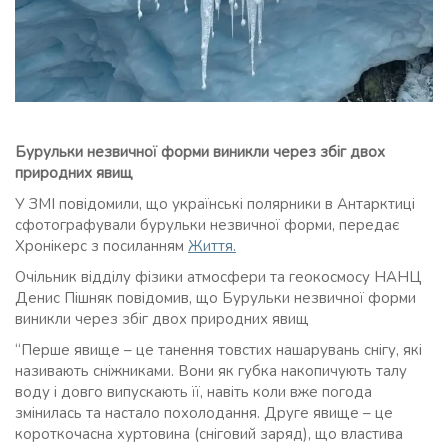
Бурульки незвичної форми виникли через збіг двох
природних явищ
У ЗМІ повідомили, що українські полярники в Антарктиці
сфотографували бурульки незвичної форми, передає
Хронікерс з посиланням
Життя.
Очільник відділу фізики атмосфери та геокосмосу НАНЦ
Денис Пішняк повідомив, що Бурульки незвичної форми
виникли через збіг двох природних явищ
“Перше явище – це танення товстих нашарувань снігу, які
називають сніжниками. Вони як губка накопичують талу
воду і довго випускають її, навіть коли вже погода
змінилась та настало похолодання. Друге явище – це
короткочасна хуртовина (сніговий заряд), що властива