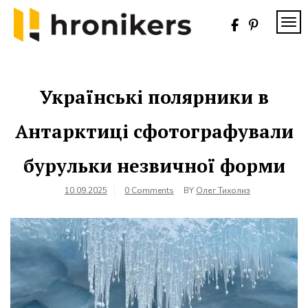
Skip
to
TOG
content
Хронікерс
Інформаційний
знак якості
Українські полярники в
Антарктиці сфотографували
бурульки незвичної форми
10.09.2025
0 Comments
BY
Олег Тихолиз