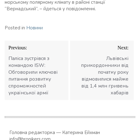
морському полярному клімату в районі станції
“Вернадський”, – йдеться у повідомленні.
Posted in
Новини
Навігація
Previous:
Next:
записів
Паліса зустрівся з
Львівські
командою ISW:
прикордонники від
Обговорили ключові
початку року
питання розвитку
відмовилися майже
спроможностей
від 1,4 млн гривень
української армії
хабарів
Головна редакторка — Катерина Ейхман
info@hronikers.com