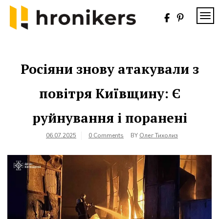
Skip
to
TOG
content
Хронікерс
Інформаційний
знак якості
Росіяни знову атакували з
повітря Київщину: Є
руйнування і поранені
06.07.2025
0 Comments
BY
Олег Тихолиз