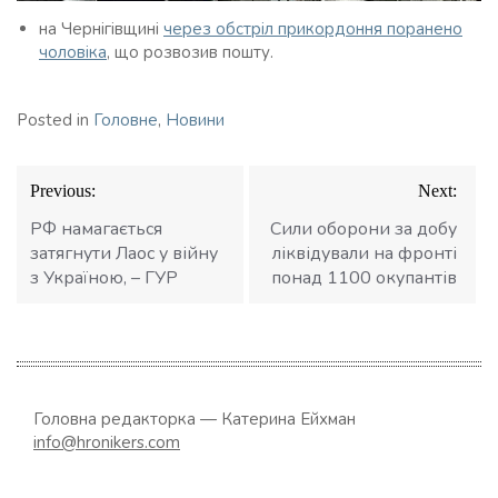
на Чернігівщині
через обстріл прикордоння поранено
чоловіка
, що розвозив пошту.
Posted in
Головне
,
Новини
Навігація
Previous:
Next:
записів
РФ намагається
Сили оборони за добу
затягнути Лаос у війну
ліквідували на фронті
з Україною, – ГУР
понад 1100 окупантів
Головна редакторка — Катерина Ейхман
info@hronikers.com