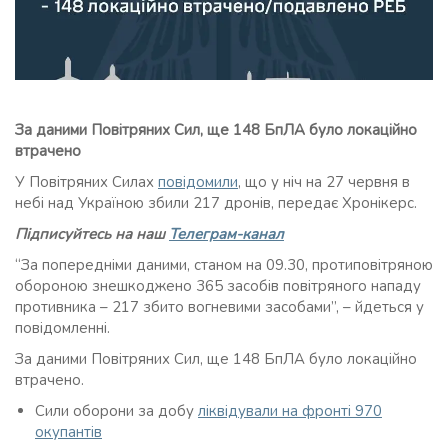
За даними Повітряних Сил, ще 148 БпЛА було локаційно
втрачено
У Повітряних Силах
повідомили
, що у ніч на 27 червня в
небі над Україною збили 217 дронів, передає Хронікерс.
Підписуйтесь на наш
Телеграм-канал
“За попередніми даними, станом на 09.30, протиповітряною
обороною знешкоджено 365 засобів повітряного нападу
противника – 217 збито вогневими засобами”, – йдеться у
повідомленні.
За даними Повітряних Сил, ще 148 БпЛА було локаційно
втрачено.
Сили оборони за добу
ліквідували на фронті 970
окупантів