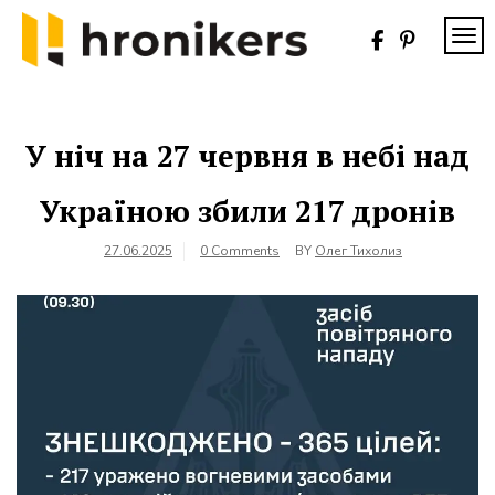
Skip
to
TOG
content
Хронікерс
Інформаційний
знак якості
У ніч на 27 червня в небі над
Україною збили 217 дронів
27.06.2025
0 Comments
BY
Олег Тихолиз